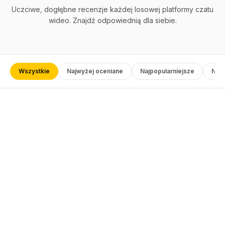
Uczciwe, dogłębne recenzje każdej losowej platformy czatu
wideo. Znajdź odpowiednią dla siebie.
Wszystkie
Najwyżej oceniane
Najpopularniejsze
Naj
1
★
★
★
★
★
Przeczytaj recenzję
→