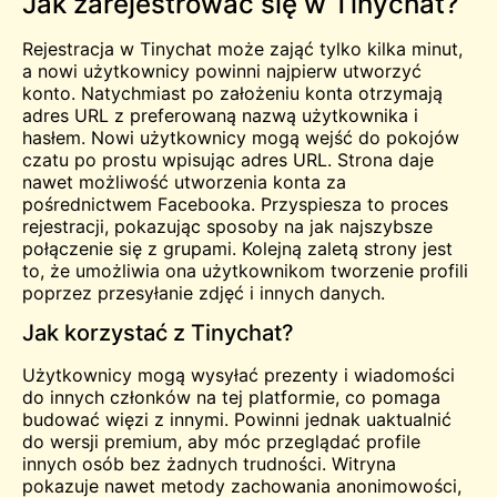
Jak zarejestrować się w Tinychat?
Rejestracja w Tinychat może zająć tylko kilka minut,
a nowi użytkownicy powinni najpierw utworzyć
konto. Natychmiast po założeniu konta otrzymają
adres URL z preferowaną nazwą użytkownika i
hasłem. Nowi użytkownicy mogą wejść do pokojów
czatu po prostu wpisując adres URL. Strona daje
nawet możliwość utworzenia konta za
pośrednictwem Facebooka. Przyspiesza to proces
rejestracji, pokazując sposoby na jak najszybsze
połączenie się z grupami. Kolejną zaletą strony jest
to, że umożliwia ona użytkownikom tworzenie profili
poprzez przesyłanie zdjęć i innych danych.
Jak korzystać z Tinychat?
Użytkownicy mogą wysyłać prezenty i wiadomości
do innych członków na tej platformie, co pomaga
budować więzi z innymi. Powinni jednak uaktualnić
do wersji premium, aby móc przeglądać profile
innych osób bez żadnych trudności. Witryna
pokazuje nawet metody zachowania anonimowości,