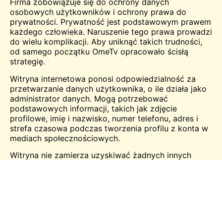
Firma zobowiązuje się do ochrony danych
osobowych użytkowników i ochrony prawa do
prywatności. Prywatność jest podstawowym prawem
każdego człowieka. Naruszenie tego prawa prowadzi
do wielu komplikacji. Aby uniknąć takich trudności,
od samego początku OmeTv opracowało ścisłą
strategię.
Witryna internetowa ponosi odpowiedzialność za
przetwarzanie danych użytkownika, o ile działa jako
administrator danych. Mogą potrzebować
podstawowych informacji, takich jak zdjęcie
profilowe, imię i nazwisko, numer telefonu, adres i
strefa czasowa podczas tworzenia profilu z konta w
mediach społecznościowych.
Witryna nie zamierza uzyskiwać żadnych innych
informacji ani dostępu do danych użytkownika. Ma to
nawet na celu usprawnienie korzystania z witryny.
Dane osobowe użytkownika mogą być udostępniane
następującym podmiotom;
Ponieważ jest to aplikacja randkowa, Twoje