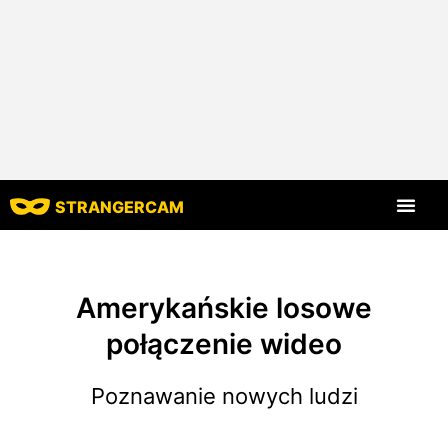
STRANGERCAM
Strona główna
Wszystkie recenzje
Wszystkie funkcje
Amerykańskie losowe
połączenie wideo
Poznawanie nowych ludzi