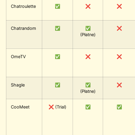
Chatroulette
✅
❌
❌
Chatrandom
✅
✅
❌
(Płatne)
OmeTV
✅
❌
❌
Shagle
✅
✅
❌
(Płatne)
CooMeet
❌ (Trial)
✅
✅