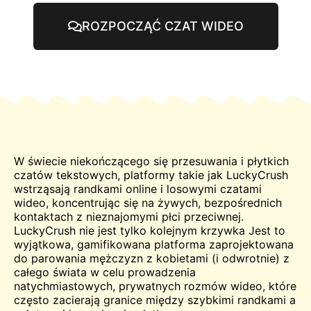
ROZPOCZĄĆ CZAT WIDEO
W świecie niekończącego się przesuwania i płytkich
czatów tekstowych, platformy takie jak LuckyCrush
wstrząsają randkami online i losowymi czatami
wideo, koncentrując się na żywych, bezpośrednich
kontaktach z nieznajomymi płci przeciwnej.
LuckyCrush nie jest tylko kolejnym
krzywka
Jest to
wyjątkowa, gamifikowana platforma zaprojektowana
do parowania mężczyzn z kobietami (i odwrotnie) z
całego świata w celu prowadzenia
natychmiastowych, prywatnych rozmów wideo, które
często zacierają granice między szybkimi randkami a