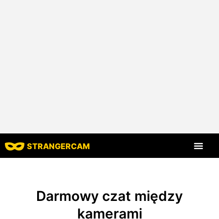
STRANGERCAM
Strona główna
Wszystkie recenzje
Wszystkie funkcje
Darmowy czat między
kamerami