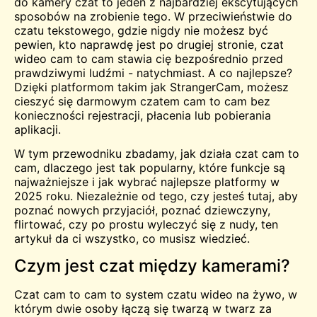
do kamery
czat
to jeden z najbardziej ekscytujących
sposobów na zrobienie tego. W przeciwieństwie do
czatu tekstowego, gdzie nigdy nie możesz być
pewien, kto naprawdę jest po drugiej stronie, czat
wideo cam to cam stawia cię bezpośrednio przed
prawdziwymi ludźmi - natychmiast. A co najlepsze?
Dzięki platformom takim jak StrangerCam, możesz
cieszyć się darmowym czatem cam to cam bez
konieczności rejestracji, płacenia lub pobierania
aplikacji.
W tym przewodniku zbadamy, jak działa czat cam to
cam, dlaczego jest tak popularny, które funkcje są
najważniejsze i jak wybrać najlepsze platformy w
2025 roku. Niezależnie od tego, czy jesteś tutaj, aby
poznać nowych przyjaciół, poznać dziewczyny,
flirtować, czy po prostu wyleczyć się z nudy, ten
artykuł da ci wszystko, co musisz wiedzieć.
Czym jest czat między kamerami?
Czat cam to cam to system czatu wideo na żywo, w
którym dwie osoby łączą się twarzą w twarz za