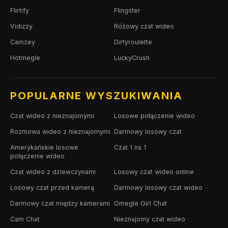
Flirtify
Flingster
Vidizzy
Różowy czat wideo
Camzey
Dirtyroulette
Hotmegle
LuckyCrush
POPULARNE WYSZUKIWANIA
Czat wideo z nieznajomymi
Losowe połączenie wideo
Rozmowa wideo z nieznajomymi
Darmowy losowy czat
Amerykańskie losowe
Czat 1 na 1
połączenie wideo
Czat wideo z dziewczynami
Losowy czat wideo online
Losowy czat przed kamerą
Darmowy losowy czat wideo
Darmowy czat między kamerami
Omegle Girl Chat
Cam Chat
Nieznajomy czat wideo