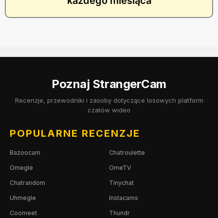
każdego miesiąca
Poznaj StrangerCam
Recenzje, przewodniki i zasoby dotyczące losowych platform
czatów wideo
POPULARNE RECENZJE
Bazoocam
Chatroulette
Omegle
OmeTV
Chatrandom
Tinychat
Uhmegle
Instacams
Coomeet
Thundr