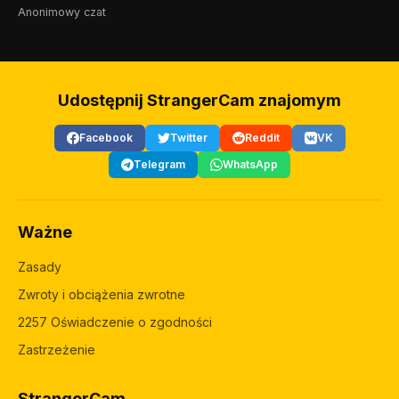
Anonimowy czat
Udostępnij StrangerCam znajomym
Facebook
Twitter
Reddit
VK
Telegram
WhatsApp
Ważne
Zasady
Zwroty i obciążenia zwrotne
2257 Oświadczenie o zgodności
Zastrzeżenie
StrangerCam