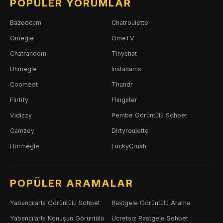
POPÜLER YORUMLAR
Bazoocam
Chatroulette
Omegle
OmeTV
Chatrandom
Tinychat
Uhmegle
Instacams
Coomeet
Thundr
Flirtify
Flingster
Vidizzy
Pembe Görüntülü Sohbet
Camzey
Dirtyroulette
Hotmegle
LuckyCrush
POPÜLER ARAMALAR
Yabancılarla Görüntülü Sohbet
Rastgele Görüntülü Arama
Yabancılarla Konuşun Görüntülü
Ücretsiz Rastgele Sohbet