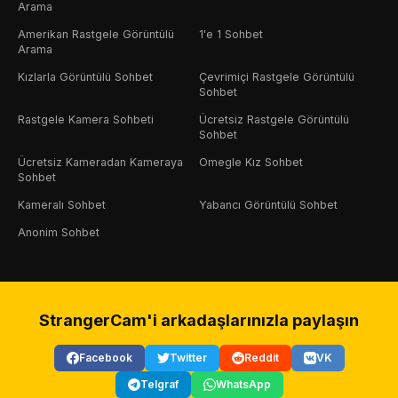
Arama
Amerikan Rastgele Görüntülü
1'e 1 Sohbet
Arama
Kızlarla Görüntülü Sohbet
Çevrimiçi Rastgele Görüntülü
Sohbet
Rastgele Kamera Sohbeti
Ücretsiz Rastgele Görüntülü
Sohbet
Ücretsiz Kameradan Kameraya
Omegle Kız Sohbet
Sohbet
Kameralı Sohbet
Yabancı Görüntülü Sohbet
Anonim Sohbet
StrangerCam'i arkadaşlarınızla paylaşın
Facebook
Twitter
Reddit
VK
Telgraf
WhatsApp