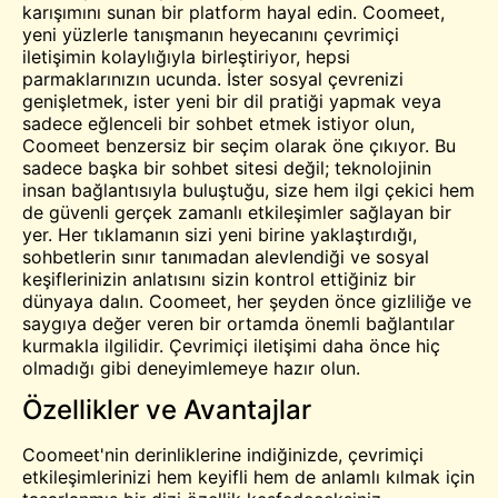
karışımını sunan bir platform hayal edin. Coomeet,
yeni yüzlerle tanışmanın heyecanını çevrimiçi
iletişimin kolaylığıyla birleştiriyor, hepsi
parmaklarınızın ucunda. İster sosyal çevrenizi
genişletmek, ister yeni bir dil pratiği yapmak veya
sadece eğlenceli bir sohbet etmek istiyor olun,
Coomeet benzersiz bir seçim olarak öne çıkıyor. Bu
sadece başka bir sohbet sitesi değil; teknolojinin
insan bağlantısıyla buluştuğu, size hem ilgi çekici hem
de güvenli gerçek zamanlı etkileşimler sağlayan bir
yer. Her tıklamanın sizi yeni birine yaklaştırdığı,
sohbetlerin sınır tanımadan alevlendiği ve sosyal
keşiflerinizin anlatısını sizin kontrol ettiğiniz bir
dünyaya dalın. Coomeet, her şeyden önce gizliliğe ve
saygıya değer veren bir ortamda önemli bağlantılar
kurmakla ilgilidir. Çevrimiçi iletişimi daha önce hiç
olmadığı gibi deneyimlemeye hazır olun.
Özellikler ve Avantajlar
Coomeet'nin derinliklerine indiğinizde, çevrimiçi
etkileşimlerinizi hem keyifli hem de anlamlı kılmak için