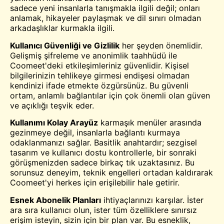
sadece yeni insanlarla tanışmakla ilgili değil; onları
anlamak, hikayeler paylaşmak ve dil sınırı olmadan
arkadaşlıklar kurmakla ilgili.
Kullanıcı Güvenliği ve Gizlilik
her şeyden önemlidir.
Gelişmiş şifreleme ve anonimlik taahhüdü ile
Coomeet'deki etkileşimleriniz güvenlidir. Kişisel
bilgilerinizin tehlikeye girmesi endişesi olmadan
kendinizi ifade etmekte özgürsünüz. Bu güvenli
ortam, anlamlı bağlantılar için çok önemli olan güven
ve açıklığı teşvik eder.
Kullanımı Kolay Arayüz
karmaşık menüler arasında
gezinmeye değil, insanlarla bağlantı kurmaya
odaklanmanızı sağlar. Basitlik anahtardır; sezgisel
tasarım ve kullanıcı dostu kontrollerle, bir sonraki
görüşmenizden sadece birkaç tık uzaktasınız. Bu
sorunsuz deneyim, teknik engelleri ortadan kaldırarak
Coomeet'yi herkes için erişilebilir hale getirir.
Esnek Abonelik Planları
ihtiyaçlarınızı karşılar. İster
ara sıra kullanıcı olun, ister tüm özelliklere sınırsız
erişim isteyin, sizin için bir plan var. Bu esneklik,