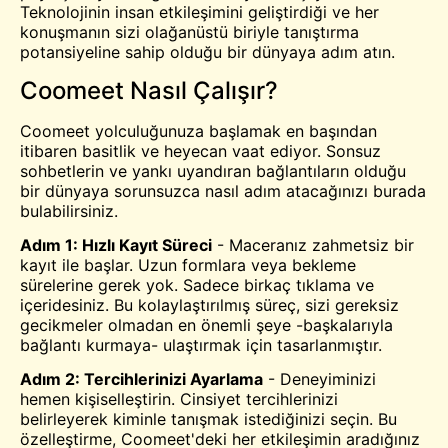
Teknolojinin insan etkileşimini geliştirdiği ve her
konuşmanın sizi olağanüstü biriyle tanıştırma
potansiyeline sahip olduğu bir dünyaya adım atın.
Coomeet Nasıl Çalışır?
Coomeet yolculuğunuza başlamak en başından
itibaren basitlik ve heyecan vaat ediyor. Sonsuz
sohbetlerin ve yankı uyandıran bağlantıların olduğu
bir dünyaya sorunsuzca nasıl adım atacağınızı burada
bulabilirsiniz.
Adım 1: Hızlı Kayıt Süreci
- Maceranız zahmetsiz bir
kayıt ile başlar. Uzun formlara veya bekleme
sürelerine gerek yok. Sadece birkaç tıklama ve
içeridesiniz. Bu kolaylaştırılmış süreç, sizi gereksiz
gecikmeler olmadan en önemli şeye -başkalarıyla
bağlantı kurmaya- ulaştırmak için tasarlanmıştır.
Adım 2: Tercihlerinizi Ayarlama
- Deneyiminizi
hemen kişiselleştirin. Cinsiyet tercihlerinizi
belirleyerek kiminle tanışmak istediğinizi seçin. Bu
özelleştirme, Coomeet'deki her etkileşimin aradığınız