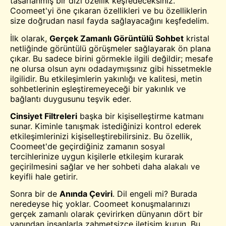
tasarlanmış bir dizi özellik keşfedeceksiniz.
Coomeet'yi öne çıkaran özellikleri ve bu özelliklerin
size doğrudan nasıl fayda sağlayacağını keşfedelim.
İlk olarak,
Gerçek Zamanlı Görüntülü Sohbet
kristal
netliğinde görüntülü görüşmeler sağlayarak ön plana
çıkar. Bu sadece birini görmekle ilgili değildir; mesafe
ne olursa olsun aynı odadaymışsınız gibi hissetmekle
ilgilidir. Bu etkileşimlerin yakınlığı ve kalitesi, metin
sohbetlerinin eşleştiremeyeceği bir yakınlık ve
bağlantı duygusunu teşvik eder.
Cinsiyet Filtreleri
başka bir kişiselleştirme katmanı
sunar. Kiminle tanışmak istediğinizi kontrol ederek
etkileşimlerinizi kişiselleştirebilirsiniz. Bu özellik,
Coomeet'de geçirdiğiniz zamanın sosyal
tercihlerinize uygun kişilerle etkileşim kurarak
geçirilmesini sağlar ve her sohbeti daha alakalı ve
keyifli hale getirir.
Sonra bir de
Anında Çeviri
. Dil engeli mi? Burada
neredeyse hiç yoklar. Coomeet konuşmalarınızı
gerçek zamanlı olarak çevirirken dünyanın dört bir
yanından insanlarla zahmetsizce iletişim kurun. Bu