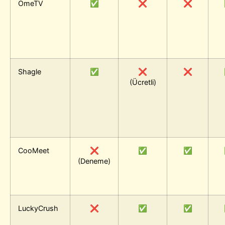
OmeTV
✅
❌
❌
Shagle
✅
❌
❌
(Ücretli)
CooMeet
❌
✅
✅
(Deneme)
LuckyCrush
❌
✅
✅