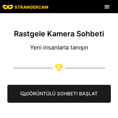
STRANGERCAM
Tüm Yorumlar
Tüm Özellikle
Rastgele Kamera Sohbeti
Yeni insanlarla tanışın
GÖRÜNTÜLÜ SOHBETI BAŞLAT