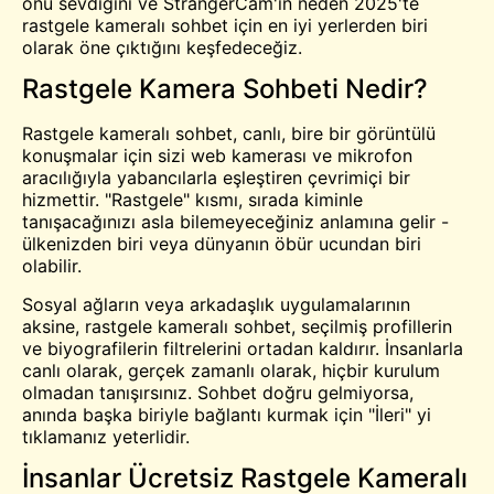
onu sevdiğini ve StrangerCam'in neden 2025'te
rastgele kameralı sohbet için en iyi yerlerden biri
olarak öne çıktığını keşfedeceğiz.
Rastgele Kamera Sohbeti Nedir?
Rastgele kameralı sohbet, canlı, bire bir görüntülü
konuşmalar için sizi web kamerası ve mikrofon
aracılığıyla yabancılarla eşleştiren çevrimiçi bir
hizmettir. "Rastgele" kısmı, sırada kiminle
tanışacağınızı asla bilemeyeceğiniz anlamına gelir -
ülkenizden biri veya dünyanın öbür ucundan biri
olabilir.
Sosyal ağların veya arkadaşlık uygulamalarının
aksine, rastgele kameralı sohbet, seçilmiş profillerin
ve biyografilerin filtrelerini ortadan kaldırır. İnsanlarla
canlı olarak, gerçek zamanlı olarak, hiçbir kurulum
olmadan tanışırsınız. Sohbet doğru gelmiyorsa,
anında başka biriyle bağlantı kurmak için "İleri" yi
tıklamanız yeterlidir.
İnsanlar Ücretsiz Rastgele Kameralı