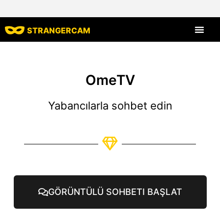
STRANGERCAM
Tüm Yorumlar
Tüm Özellikle
OmeTV
Yabancılarla sohbet edin
GÖRÜNTÜLÜ SOHBETI BAŞLAT