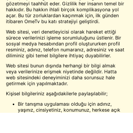
gözetmeyi taahhüt eder. Gizlilik her insanın temel bir
hakkıdır. Bu hakkın ihlali birçok komplikasyona yol
açar. Bu tür zorluklardan kaçınmak için, ilk günden
itibaren OmeTv bu katı stratejiyi geliştirdi.
Web sitesi, veri denetleyicisi olarak hareket ettiği
sürece verilerinizi işleme sorumluluğunu üstlenir. Bir
sosyal medya hesabından profil oluştururken profil
resminiz, adınız, telefon numaranız, adresiniz ve saat
diliminiz gibi temel bilgilere ihtiyaç duyabilirler.
Web sitesi bunun dışında herhangi bir bilgi almak
veya verilerinize erişmek niyetinde değildir. Hatta
web sitesindeki deneyiminizi daha sorunsuz hale
getirmek için yapılmaktadır.
Kişisel bilgileriniz aşağıdakilerle paylaşılabilir;
Bir tanışma uygulaması olduğu için adınız,
yaşınız, cinsiyetiniz, konumunuz, herkese açık
resimleriniz gibi kişisel bilgileriniz diğer
kullanıcılar tarafından görülebilir.
Web sitesi kişisel bilgilerinizi ve verilerinizi