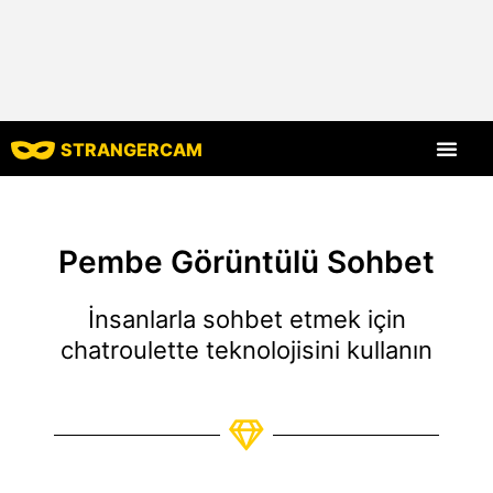
STRANGERCAM
Tüm Yorumlar
Tüm Özellikle
Pembe Görüntülü Sohbet
İnsanlarla sohbet etmek için
chatroulette teknolojisini kullanın