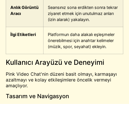
Anlık Görüntü
Seansınız sona erdikten sonra tekrar
Aracı
ziyaret etmek için unutulmaz anları
(izin alarak) yakalayın.
İlgi Etiketleri
Platformun daha alakalı eşleşmeler
önerebilmesi için anahtar kelimeler
(müzik, spor, seyahat) ekleyin.
Kullanıcı Arayüzü ve Deneyimi
Pink Video Chat'nin düzeni basit olmayı, karmaşayı
azaltmayı ve kolay etkileşimlere öncelik vermeyi
amaçlıyor.
Tasarım ve Navigasyon
Minimalist Kurulum
: "Başlat", "Durdur" ve
"Sonraki" için açık düğmeler, bağlantılarınızın
sorumluluğunu almanıza yardımcı olur.
Simge Tabanlı Menüler
: Filtreler, metin sohbeti