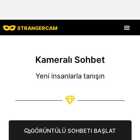
STRANGERCAM
Tüm Yorumlar
Tüm Özellikle
Kameralı Sohbet
Yeni insanlarla tanışın
GÖRÜNTÜLÜ SOHBETI BAŞLAT