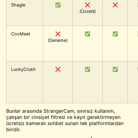
Shagle
✅
❌
❌
(Ücretli)
CooMeet
❌
✅
✅
(Deneme)
LuckyCrush
❌
✅
✅
Bunlar arasında StrangerCam, sınırsız kullanım,
çalışan bir cinsiyet filtresi ve kayıt gerektirmeyen
ücretsiz kameralı sohbet sunan tek platformlardan
biridir.