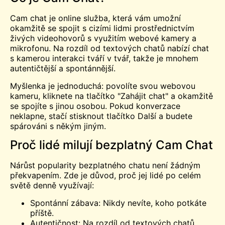
Cam chat je online služba, která vám umožní
okamžitě se spojit s cizími lidmi prostřednictvím
živých videohovorů s využitím webové kamery a
mikrofonu. Na rozdíl od textových chatů nabízí chat
s kamerou interakci tváří v tvář, takže je mnohem
autentičtější a spontánnější.
Myšlenka je jednoduchá: povolíte svou webovou
kameru, kliknete na tlačítko "Zahájit chat" a okamžitě
se spojíte s jinou osobou. Pokud konverzace
neklapne, stačí stisknout tlačítko Další a budete
spárováni s někým jiným.
Proč lidé milují bezplatný Cam Chat
Nárůst popularity bezplatného chatu není žádným
překvapením. Zde je důvod, proč jej lidé po celém
světě denně využívají:
Spontánní zábava: Nikdy nevíte, koho potkáte
příště.
Autentičnost: Na rozdíl od textových chatů