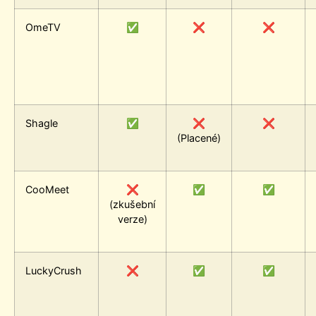
OmeTV
✅
❌
❌
Shagle
✅
❌
❌
(Placené)
CooMeet
❌
✅
✅
(zkušební
verze)
LuckyCrush
❌
✅
✅