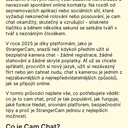
navazovali spontánní online kontakty. Na rozdíl od
seznamovacích aplikací nebo sociálních sítí, které
vyžadují nekonečné rolování nebo posouvání, je cam
chat okamžitý, skutečný a vzrušující - stisknete
tlačítko a během několika sekund se setkáte tváří v
tvář s neznámým člověkem.
V roce 2025 je díky platformám, jako je
StrangerCam, snazší než kdykoli předtím užít si
bezplatná kamera
chat - žádné registrace, žádné
stahování a žádné skryté poplatky. Ať už se chcete
spřátelit, procvičit si nový jazyk, užít si nezávazný
flirt nebo jen zahnat nudu, chat s kamerou je jedním z
nejzábavnějších a nejnepředvídatelnějších způsobů,
jak se připojit online.
V tomto průvodci najdete vše, co potřebujete vědět:
co je to cam chat, proč je tak populární, jak funguje,
jaké funkce hledat, srovnání platforem, bezpečnostní
tipy a proč je StrangerCam jednou z nejlepších
možností.
Co je Cam Chat?