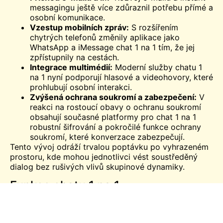
messagingu ještě více zdůraznil potřebu přímé a
osobní komunikace.
Vzestup mobilních zpráv:
S rozšířením
chytrých telefonů změnily aplikace jako
WhatsApp a iMessage chat 1 na 1 tím, že jej
zpřístupnily na cestách.
Integrace multimédií:
Moderní služby chatu 1
na 1 nyní podporují hlasové a videohovory, které
prohlubují osobní interakci.
Zvýšená ochrana soukromí a zabezpečení:
V
reakci na rostoucí obavy o ochranu soukromí
obsahují současné platformy pro chat 1 na 1
robustní šifrování a pokročilé funkce ochrany
soukromí, které konverzace zabezpečují.
Tento vývoj odráží trvalou poptávku po vyhrazeném
prostoru, kde mohou jednotlivci vést soustředěný
dialog bez rušivých vlivů skupinové dynamiky.
Funkce chatu 1 na 1
Platformy pro chat 1 na 1 nabízejí řadu funkcí, které
mají zlepšit komunikaci a zároveň zachovat