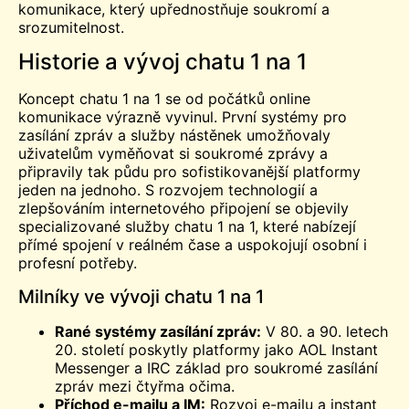
komunikace, který upřednostňuje soukromí a
srozumitelnost.
Historie a vývoj chatu 1 na 1
Koncept chatu 1 na 1 se od počátků online
komunikace výrazně vyvinul. První systémy pro
zasílání zpráv a služby nástěnek umožňovaly
uživatelům vyměňovat si soukromé zprávy a
připravily tak půdu pro sofistikovanější platformy
jeden na jednoho. S rozvojem technologií a
zlepšováním internetového připojení se objevily
specializované služby chatu 1 na 1, které nabízejí
přímé spojení v reálném čase a uspokojují osobní i
profesní potřeby.
Milníky ve vývoji chatu 1 na 1
Rané systémy zasílání zpráv:
V 80. a 90. letech
20. století poskytly platformy jako AOL Instant
Messenger a IRC základ pro soukromé zasílání
zpráv mezi čtyřma očima.
Příchod e-mailu a IM:
Rozvoj e-mailu a instant