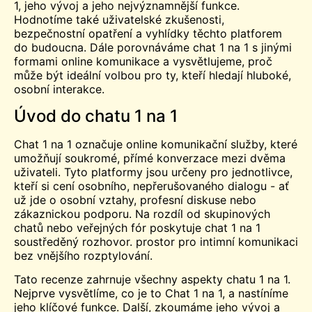
1, jeho vývoj a jeho nejvýznamnější funkce.
Hodnotíme také uživatelské zkušenosti,
bezpečnostní opatření a vyhlídky těchto platforem
do budoucna. Dále porovnáváme chat 1 na 1 s jinými
formami online komunikace a vysvětlujeme, proč
může být ideální volbou pro ty, kteří hledají hluboké,
osobní interakce.
Úvod do chatu 1 na 1
Chat 1 na 1 označuje online komunikační služby, které
umožňují soukromé, přímé konverzace mezi dvěma
uživateli. Tyto platformy jsou určeny pro jednotlivce,
kteří si cení osobního, nepřerušovaného dialogu - ať
už jde o osobní vztahy, profesní diskuse nebo
zákaznickou podporu. Na rozdíl od skupinových
chatů nebo veřejných fór poskytuje chat 1 na 1
soustředěný rozhovor.
prostor
pro intimní komunikaci
bez vnějšího rozptylování.
Tato recenze zahrnuje všechny aspekty chatu 1 na 1.
Nejprve vysvětlíme, co je to Chat 1 na 1, a nastíníme
jeho klíčové funkce.
Další
, zkoumáme jeho vývoj a