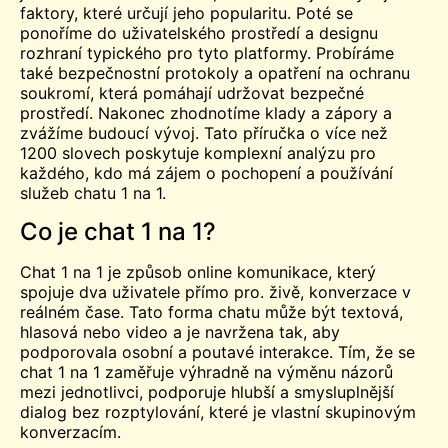
faktory, které určují jeho popularitu. Poté se
ponoříme do uživatelského prostředí a designu
rozhraní typického pro tyto platformy. Probíráme
také bezpečnostní protokoly a opatření na ochranu
soukromí, která pomáhají udržovat bezpečné
prostředí. Nakonec zhodnotíme klady a zápory a
zvážíme budoucí vývoj. Tato příručka o více než
1200 slovech poskytuje komplexní analýzu pro
každého, kdo má zájem o pochopení a používání
služeb chatu 1 na 1.
Co je chat 1 na 1?
Chat 1 na 1 je způsob online komunikace, který
spojuje dva uživatele přímo pro.
živě
, konverzace v
reálném čase. Tato forma chatu může být textová,
hlasová nebo video a je navržena tak, aby
podporovala osobní a poutavé interakce. Tím, že se
chat 1 na 1 zaměřuje výhradně na výměnu názorů
mezi jednotlivci, podporuje hlubší a smysluplnější
dialog bez rozptylování, které je vlastní skupinovým
konverzacím.