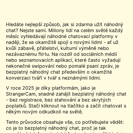
Hledáte nejlepší způsob, jak si zdarma užít náhodný
chat
? Nejste sami. Miliony lidí na celém světě každý
měsíc vyhledávají náhodné chatovací platformy v
naději, že se okamžitě spojí s novými lidmi - ať už
kvůli zábavě, přátelství, kulturní výměně nebo
nezávaznému flirtu. Na rozdíl od sociálních médií
nebo seznamovacích aplikací, které často vyžadují
nekonečné swipování nebo pomalé psaní zpráv, je
bezplatný náhodný chat především o okamžité
konverzaci tváří v tvář s neznámými lidmi.
V roce 2025 je díky platformám, jako je
StrangerCam, snadné zahájit bezplatný náhodný chat
- bez registrace, bez stahování a bez skrytých
poplatků. Stačí kliknout na tlačítko a začít chatovat s
někým novým odkudkoli na světě.
Tento průvodce obsahuje vše, co potřebujete vědět:
co je to bezplatný náhodný chat, proč je tak