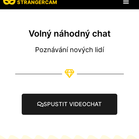
STRANGERCAM
Všechny recenze
Všechny funkce
Volný náhodný chat
Poznávání nových lidí
SPUSTIT VIDEOCHAT