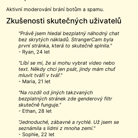
Aktivní moderování brání botům a spamu.
Zkušenosti skutečných uživatelů
"Právě jsem hledal bezplatný náhodný chat
bez skrytých nákladů. StrangerCam byla
první stránka, která to skutečně splnila."
- Ryan, 24 let
"Líbí se mi, že si mohu vybrat video nebo
text. Někdy chci jen psát, jindy mám chuť
mluvit tváří v tvář."
- Maria, 21 let
"Na rozdíl od jiných takzvaných
bezplatných stránek zde genderový filtr
skutečně funguje."
- Ethan, 28 let
"Jednoduché, zábavné a rychlé. Už jsem se
seznámila s lidmi z mnoha zemí."
- Sophie, 22 let