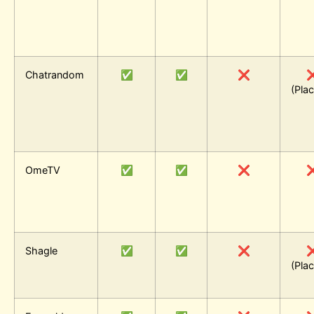
Chatrandom
✅
✅
❌
(Pla
OmeTV
✅
✅
❌
Shagle
✅
✅
❌
(Pla