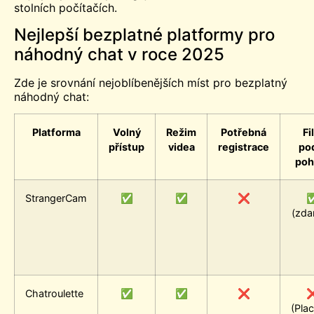
stolních počítačích.
Nejlepší bezplatné platformy pro
náhodný chat v roce 2025
Zde je srovnání nejoblíbenějších míst pro bezplatný
náhodný chat:
Platforma
Volný
Režim
Potřebná
Fi
přístup
videa
registrace
po
poh
StrangerCam
✅
✅
❌
(zda
Chatroulette
✅
✅
❌
(Pla