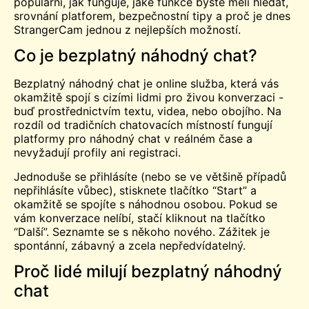
populární, jak funguje, jaké funkce byste měli hledat,
srovnání platforem, bezpečnostní tipy a proč je dnes
StrangerCam jednou z nejlepších možností.
Co je bezplatný náhodný chat?
Bezplatný náhodný chat je online služba, která vás
okamžitě spojí s cizími lidmi pro živou konverzaci -
buď prostřednictvím textu, videa, nebo obojího. Na
rozdíl od tradičních chatovacích místností fungují
platformy pro náhodný chat v reálném čase a
nevyžadují profily ani registraci.
Jednoduše se přihlásíte (nebo se ve většině případů
nepřihlásíte vůbec), stisknete tlačítko “Start” a
okamžitě se spojíte s náhodnou osobou. Pokud se
vám konverzace nelíbí, stačí kliknout na tlačítko
“Další”.
Seznamte se s
někoho nového. Zážitek je
spontánní, zábavný a zcela nepředvídatelný.
Proč lidé milují bezplatný náhodný
chat