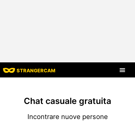
STRANGERCAM
Tutte le recensio
Tutte le caratt
Chat casuale gratuita
Incontrare nuove persone