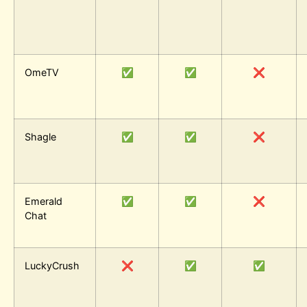
OmeTV
✅
✅
❌
Shagle
✅
✅
❌
Emerald
✅
✅
❌
Chat
LuckyCrush
❌
✅
✅