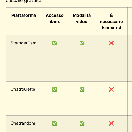
casuale gratuita:
Piattaforma
Accesso
Modalità
È
libero
video
necessario
iscriversi
StrangerCam
✅
✅
❌
Chatroulette
✅
✅
❌
Chatrandom
✅
✅
❌