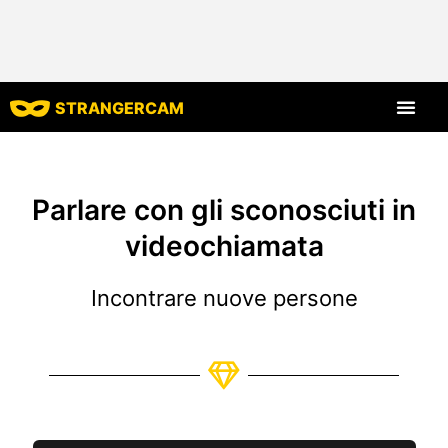
STRANGERCAM
Tutte le recensio
Tutte le caratt
Parlare con gli sconosciuti in
videochiamata
Incontrare nuove persone