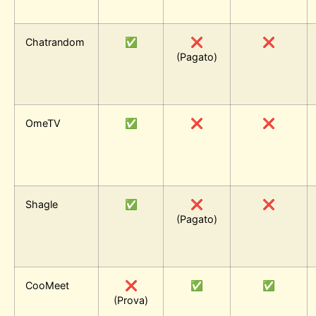
Chatrandom
✅
❌
❌
(Pagato)
OmeTV
✅
❌
❌
Shagle
✅
❌
❌
(Pagato)
CooMeet
❌
✅
✅
(Prova)