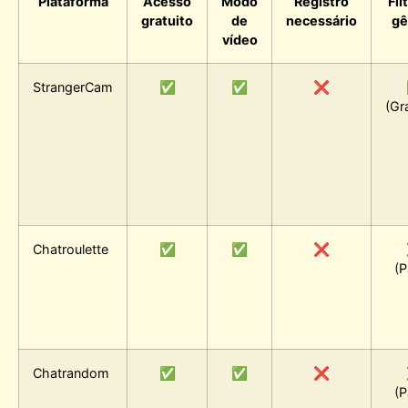
Plataforma
Acesso
Modo
Registro
Fil
gratuito
de
necessário
gê
vídeo
StrangerCam
✅
✅
❌
(Gr
Chatroulette
✅
✅
❌
(P
Chatrandom
✅
✅
❌
(P