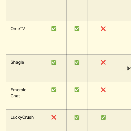
OmeTV
✅
✅
❌
Shagle
✅
✅
❌
(P
Emerald
✅
✅
❌
Chat
LuckyCrush
❌
✅
✅