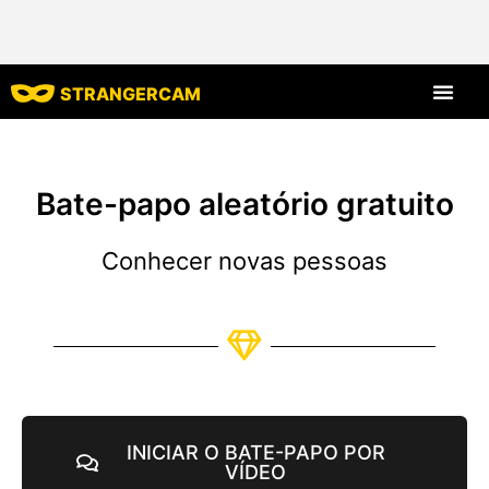
STRANGERCAM
Todas as avaliaç
Todos os recursos
Bate-papo aleatório gratuito
Conhecer novas pessoas
INICIAR O BATE-PAPO POR
VÍDEO