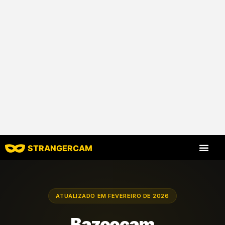
STRANGERCAM
Todas as avaliaç
Todos os recursos
ATUALIZADO EM FEVEREIRO DE 2026
Bazoocam