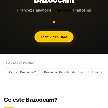
Franceză aleatorie
Chat video
Platformă
◆
Start Video Chat
PE ACEASTĂ PAGINĂ
Ce este Bazoocam?
Bazoocam Caracteristici cheie
Cum se ut
Ce este Bazoocam?