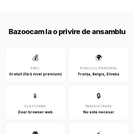
Bazoocam la o privire de ansamblu
💰
🌍
PREȚ
PUBLICUL PRINCIPAL
Gratuit (fără nivel premium)
Franța, Belgia, Elveția
📱
🔒
PLATFORME
ÎNREGISTRARE
Doar browser web
Nu este necesar
🎮
⚡