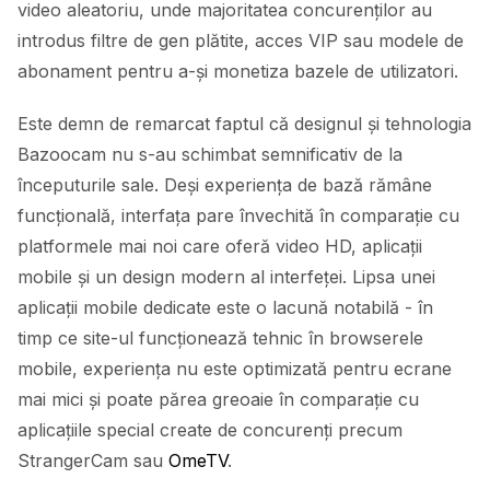
video aleatoriu, unde majoritatea concurenților au
introdus filtre de gen plătite, acces VIP sau modele de
abonament pentru a-și monetiza bazele de utilizatori.
Este demn de remarcat faptul că designul și tehnologia
Bazoocam nu s-au schimbat semnificativ de la
începuturile sale. Deși experiența de bază rămâne
funcțională, interfața pare învechită în comparație cu
platformele mai noi care oferă video HD, aplicații
mobile și un design modern al interfeței. Lipsa unei
aplicații mobile dedicate este o lacună notabilă - în
timp ce site-ul funcționează tehnic în browserele
mobile, experiența nu este optimizată pentru ecrane
mai mici și poate părea greoaie în comparație cu
aplicațiile special create de concurenți precum
StrangerCam sau
OmeTV
.