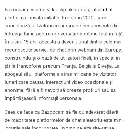
Bazoocam este un videoclip aleatoriu gratuit
chat
platformă lansată inițial în Franța în 2010, care
conectează utilizatorii cu persoane necunoscute din
întreaga lume pentru conversații spontane față în față.
În ultimii 15 ani, aceasta a devenit unul dintre cele mai
recunoscute servicii de chat prin webcam din Europa,
construindu-și o bază de utilizatori fideli, în special în
țările francofone precum Franța, Belgia și Elveția. La
apogeul său, platforma a atras milioane de vizitatori
lunari care căutau interacțiuni video ocazionale și
anonime, fără a fi nevoiți să creeze profiluri sau să
împărtășească informații personale.
Ceea ce face ca Bazoocam să fie cu adevărat diferit
de majoritatea platformelor de chat aleatoriu este mini-
jocurile sale încorporate. În timp ce alte site-uri se