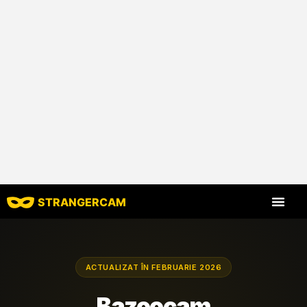
STRANGERCAM
Toate recenziil
Toate caracte
ACTUALIZAT ÎN FEBRUARIE 2026
Bazoocam