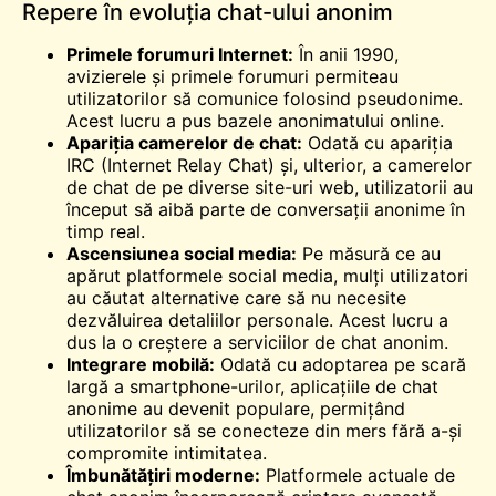
Repere în evoluția chat-ului anonim
Primele forumuri Internet:
În anii 1990,
avizierele și primele forumuri permiteau
utilizatorilor să comunice folosind pseudonime.
Acest lucru a pus bazele anonimatului online.
Apariția camerelor de chat:
Odată cu apariția
IRC (Internet Relay Chat) și, ulterior, a camerelor
de chat de pe diverse site-uri web, utilizatorii au
început să aibă parte de conversații anonime în
timp real.
Ascensiunea social media:
Pe măsură ce au
apărut platformele social media, mulți utilizatori
au căutat alternative care să nu necesite
dezvăluirea detaliilor personale. Acest lucru a
dus la o creștere a serviciilor de chat anonim.
Integrare mobilă:
Odată cu adoptarea pe scară
largă a smartphone-urilor, aplicațiile de chat
anonime au devenit populare, permițând
utilizatorilor să se conecteze din mers fără a-și
compromite intimitatea.
Îmbunătățiri moderne:
Platformele actuale de