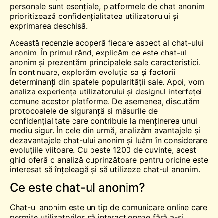
personale sunt esențiale, platformele de chat anonim
prioritizează confidențialitatea utilizatorului și
exprimarea deschisă.
Această recenzie acoperă fiecare aspect al chat-ului
anonim. În primul rând, explicăm ce este chat-ul
anonim și prezentăm principalele sale caracteristici.
În continuare, explorăm evoluția sa și factorii
determinanți din spatele popularității sale. Apoi, vom
analiza experiența utilizatorului și designul interfeței
comune acestor platforme. De asemenea, discutăm
protocoalele de siguranță și măsurile de
confidențialitate care contribuie la menținerea unui
mediu sigur. În cele din urmă, analizăm avantajele și
dezavantajele chat-ului anonim și luăm în considerare
evoluțiile viitoare. Cu peste 1200 de cuvinte, acest
ghid oferă o analiză cuprinzătoare pentru oricine este
interesat să înțeleagă și să utilizeze chat-ul anonim.
Ce este chat-ul anonim?
Chat-ul anonim este un tip de comunicare online care
permite utilizatorilor să interacționeze fără a-și