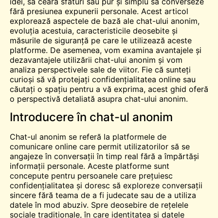
idei, să ceară sfaturi sau pur și simplu să converseze
fără presiunea expunerii personale. Acest articol
explorează aspectele de bază ale chat-ului anonim,
evoluția acestuia, caracteristicile deosebite și
măsurile de siguranță pe care le utilizează aceste
platforme. De asemenea, vom examina avantajele și
dezavantajele utilizării chat-ului anonim și vom
analiza perspectivele sale de viitor. Fie că sunteți
curioși să vă protejați confidențialitatea online sau
căutați o
spațiu
pentru a vă exprima, acest ghid oferă
o perspectivă detaliată asupra chat-ului anonim.
Introducere în chat-ul anonim
Chat-ul anonim se referă la platformele de
comunicare online care permit utilizatorilor să se
angajeze în conversații în timp real fără a împărtăși
informații personale. Aceste platforme sunt
concepute pentru persoanele care prețuiesc
confidențialitatea și doresc să exploreze conversații
sincere fără teama de a fi judecate sau de a utiliza
datele în mod abuziv. Spre deosebire de rețelele
sociale tradiționale, în care identitatea și datele