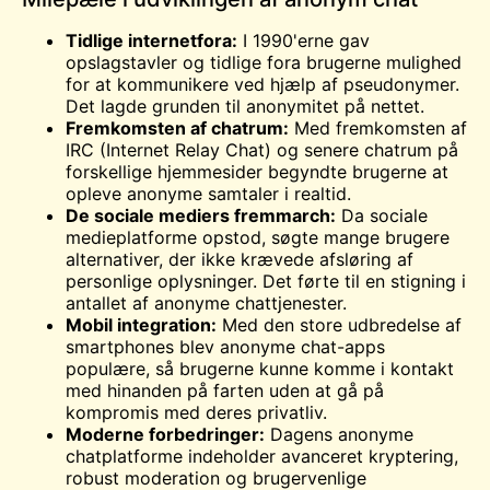
Tidlige internetfora:
I 1990'erne gav
opslagstavler og tidlige fora brugerne mulighed
for at kommunikere ved hjælp af pseudonymer.
Det lagde grunden til anonymitet på nettet.
Fremkomsten af chatrum:
Med fremkomsten af
IRC (Internet Relay Chat) og senere chatrum på
forskellige hjemmesider begyndte brugerne at
opleve anonyme samtaler i realtid.
De sociale mediers fremmarch:
Da sociale
medieplatforme opstod, søgte mange brugere
alternativer, der ikke krævede afsløring af
personlige oplysninger. Det førte til en stigning i
antallet af anonyme chattjenester.
Mobil integration:
Med den store udbredelse af
smartphones blev anonyme chat-apps
populære, så brugerne kunne komme i kontakt
med hinanden på farten uden at gå på
kompromis med deres privatliv.
Moderne forbedringer:
Dagens anonyme
chatplatforme indeholder avanceret kryptering,
robust moderation og brugervenlige