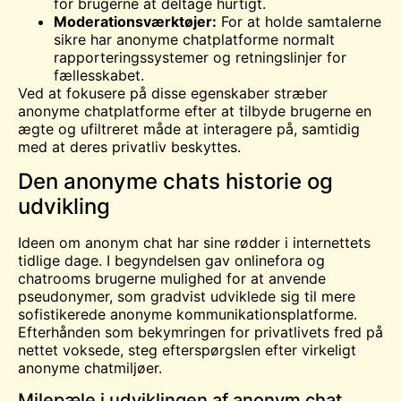
for brugerne at deltage hurtigt.
Moderationsværktøjer:
For at holde samtalerne
sikre har anonyme chatplatforme normalt
rapporteringssystemer og retningslinjer for
fællesskabet.
Ved at fokusere på disse egenskaber stræber
anonyme chatplatforme efter at tilbyde brugerne en
ægte og ufiltreret måde at interagere på, samtidig
med at deres privatliv beskyttes.
Den anonyme chats historie og
udvikling
Ideen om anonym chat har sine rødder i internettets
tidlige dage. I begyndelsen gav onlinefora og
chatrooms brugerne mulighed for at anvende
pseudonymer, som gradvist udviklede sig til mere
sofistikerede anonyme kommunikationsplatforme.
Efterhånden som bekymringen for privatlivets fred på
nettet voksede, steg efterspørgslen efter virkeligt
anonyme chatmiljøer.
Milepæle i udviklingen af anonym chat