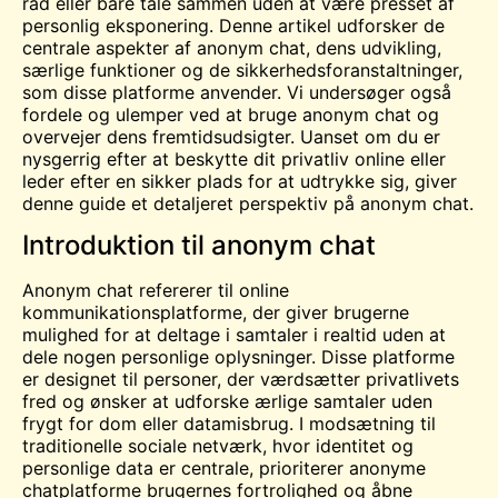
råd eller bare tale sammen uden at være presset af
personlig eksponering. Denne artikel udforsker de
centrale aspekter af anonym chat, dens udvikling,
særlige funktioner og de sikkerhedsforanstaltninger,
som disse platforme anvender. Vi undersøger også
fordele og ulemper ved at bruge anonym chat og
overvejer dens fremtidsudsigter. Uanset om du er
nysgerrig efter at beskytte dit privatliv online eller
leder efter en sikker
plads
for at udtrykke sig, giver
denne guide et detaljeret perspektiv på anonym chat.
Introduktion til anonym chat
Anonym chat refererer til online
kommunikationsplatforme, der giver brugerne
mulighed for at deltage i samtaler i realtid uden at
dele nogen personlige oplysninger. Disse platforme
er designet til personer, der værdsætter privatlivets
fred og ønsker at udforske ærlige samtaler uden
frygt for dom eller datamisbrug. I modsætning til
traditionelle sociale netværk, hvor identitet og
personlige data er centrale, prioriterer anonyme
chatplatforme brugernes fortrolighed og åbne