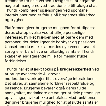
fremmede fra hele verden. Designet til at afhjælpe
nogle af manglerne ved traditionelle tilfældige
chat
Thundr kombinerer spændingen ved spontane
interaktioner med et fokus på brugernes sikkerhed
og tryghed.
Platformen giver brugerne mulighed for at tilpasse
deres chatoplevelse ved at tilføje personlige
interesser, hvilket hjælper med at parre dem med
personer, der deler lignende hobbyer og passioner.
Uanset om du ønsker at
mødes
nye venner, øve et
sprog eller bare have en tilfældig samtale, Thundr
skaber et engagerende miljø for meningsfulde
forbindelser.
Thundr har et stærkt fokus på
brugersikkerhed
ved
at bruge avancerede AI-drevne
moderationsværktøjer til at overvåge interaktioner.
Det sikrer, at samtalerne forbliver respektfulde og
passende. Brugerne bevarer også deres fulde
anonymitet, medmindre de vælger at dele personlige
oplysninger, hvilket ikke anbefales. Med funktioner,
der giver brugerne mulighed for at afslutte samtaler