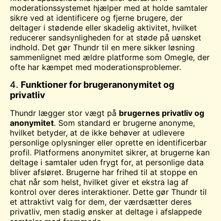
moderationssystemet hjælper med at holde samtaler
sikre ved at identificere og fjerne brugere, der
deltager i stødende eller skadelig aktivitet, hvilket
reducerer sandsynligheden for at støde på uønsket
indhold. Det gør Thundr til en mere sikker løsning
sammenlignet med ældre platforme som Omegle, der
ofte har kæmpet med moderationsproblemer.
4.
Funktioner for brugeranonymitet og
privatliv
Thundr lægger stor vægt på
brugernes privatliv og
anonymitet
. Som standard er brugerne anonyme,
hvilket betyder, at de ikke behøver at udlevere
personlige oplysninger eller oprette en identificerbar
profil. Platformens anonymitet sikrer, at brugerne kan
deltage i samtaler uden frygt for, at personlige data
bliver afsløret. Brugerne har frihed til at stoppe en
chat når som helst, hvilket giver et ekstra lag af
kontrol over deres interaktioner. Dette gør Thundr til
et attraktivt valg for dem, der værdsætter deres
privatliv, men stadig ønsker at deltage i afslappede