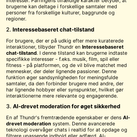
interesser. Parringens tilfældige karakter betyder, at
brugerne kan deltage i forskellige samtaler med
personer fra forskellige kulturer, baggrunde og
regioner.
2.
Interessebaseret chat-tilstand
For brugere, der er på udkig efter mere kuraterede
interaktioner, tilbyder Thundr en
Interessebaseret
chat-tilstand
. I denne tilstand kan brugerne indtaste
specifikke interesser - f.eks. musik, film, spil eller
fitness - på platformen, og de vil blive matchet med
mennesker, der deler lignende passioner. Denne
funktion øger sandsynligheden for meningsfulde
samtaler, da den forbinder brugere med andre, der
har lignende hobbyer eller synspunkter, hvilket gør
interaktionerne mere relevante og engagerende.
3.
AI-drevet moderation for øget sikkerhed
En af Thundr's fremtrædende egenskaber er dens
AI-
drevet moderation
system. Denne avancerede
teknologi overvåger chats i realtid for at opdage og
filtrere upassende indhold eller adfærd. AI-