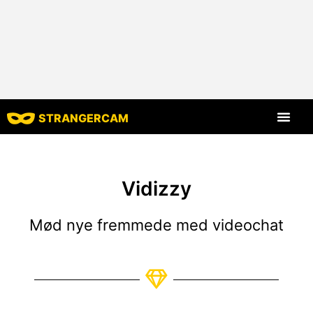
STRANGERCAM
Alle anmelde
Alle funktion
Vidizzy
Mød nye fremmede med videochat