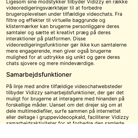
Ligesom sine modstykker tilbyder Vidizzy en række
videoredigeringsværktøjer til at forbedre
brugeroplevelsen under tilfældige videochats. Fra
filtre og effekter til virtuelle baggrunde og
klistermærker kan brugerne personliggøre deres
samtaler og sætte et kreativt præg på deres
interaktioner på platformen. Disse
videoredigeringsfunktioner gør ikke kun samtalerne
mere engagerende, men giver også brugerne
mulighed for at udtrykke sig unikt og gøre deres
chats sjovere og mere mindeværdige.
Samarbejdsfunktioner
På linje med andre tilfældige videochatwebsteder
tilbyder Vidizzy samarbejdsfunktioner, der gør det
muligt for brugerne at interagere med hinanden på
forskellige måder. Uanset om det drejer sig om at
dele multimediefiler, surfe sammen på internettet
eller deltage i gruppevideoopkald, faciliterer Vidizzy
samarbejdsaktiviteter for at forbedre den samlede
chatoplevelse. Disse funktioner opfordrer brugerne til
at engagere sig dybere i hinanden, fremme