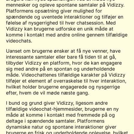
mennesker og opleve spontane samtaler på Vidizzy.
Platformens opsætning giver mulighed for
spændende og uventede interaktioner og tilføjer en
følelse af nysgerrighed til hver chatsession. Med
Vidizzy kan brugerne udforske en unik måde at
komme i kontakt med andre online gennem tilfældige
videochats.
Uanset om brugerne ønsker at få nye venner, have
interessante samtaler eller bare få tiden til at gå,
tilbyder Vidizzy en platform, hvor de kan engagere
sig med andre på en spontan og underholdende
måde. Videochattenes tilfældige karakter på Vidizzy
tilføjer et element af overraskelse til hver interaktion,
hvilket holder brugerne engagerede og nysgerrige
efter, hvem de vil møde næste gang.
I bund og grund giver Vidizzy, ligesom andre
tilfældige videochat-hjemmesider, brugerne en ny
måde at komme i kontakt med fremmede på og
deltage i spændende samtaler. Platformens
dynamiske natur og spontane interaktioner giver
brugerne en frisk og underholdende oplevelse, hvilket