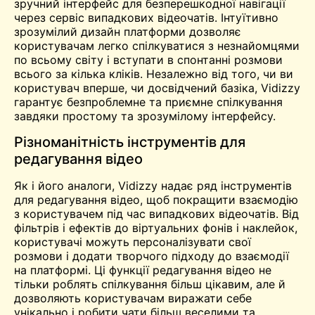
зручний інтерфейс для безперешкодної навігації
через сервіс випадкових відеочатів. Інтуїтивно
зрозумілий дизайн платформи дозволяє
користувачам легко спілкуватися з незнайомцями
по всьому світу і вступати в спонтанні розмови
всього за кілька кліків. Незалежно від того, чи ви
користувач вперше, чи досвідчений базіка, Vidizzy
гарантує безпроблемне та приємне спілкування
завдяки простому та зрозумілому інтерфейсу.
Різноманітність інструментів для
редагування відео
Як і його аналоги, Vidizzy надає ряд інструментів
для редагування відео, щоб покращити взаємодію
з користувачем під час випадкових відеочатів. Від
фільтрів і ефектів до віртуальних фонів і наклейок,
користувачі можуть персоналізувати свої
розмови і додати творчого підходу до взаємодії
на платформі. Ці функції редагування відео не
тільки роблять спілкування більш цікавим, але й
дозволяють користувачам виражати себе
унікально і робити чати більш веселими та