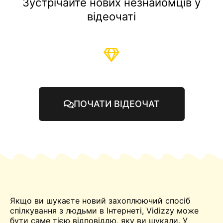
Зустрічайте нових незнайомців у
відеочаті
ПОЧАТИ ВІДЕОЧАТ
Якщо ви шукаєте новий захоплюючий спосіб
спілкування з людьми в Інтернеті, Vidizzy може
бути саме тією відповіддю, яку ви шукали. У