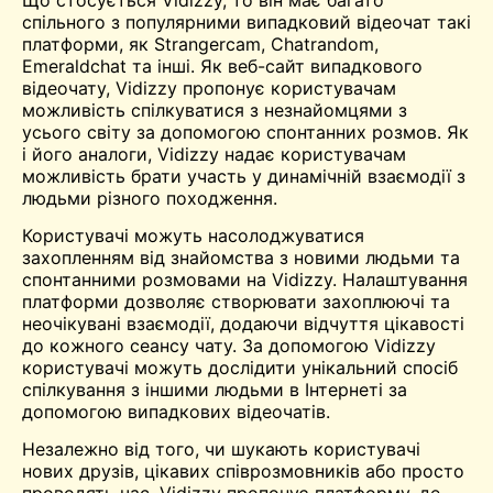
спільного з популярними
випадковий відеочат
такі
платформи, як Strangercam, Chatrandom,
Emeraldchat та інші. Як веб-сайт випадкового
відеочату, Vidizzy пропонує користувачам
можливість спілкуватися з незнайомцями з
усього світу за допомогою спонтанних розмов. Як
і його аналоги, Vidizzy надає користувачам
можливість брати участь у динамічній взаємодії з
людьми різного походження.
Користувачі можуть насолоджуватися
захопленням від знайомства з новими людьми та
спонтанними розмовами на Vidizzy. Налаштування
платформи дозволяє створювати захоплюючі та
неочікувані взаємодії, додаючи відчуття цікавості
до кожного сеансу чату. За допомогою Vidizzy
користувачі можуть дослідити унікальний спосіб
спілкування з іншими людьми в Інтернеті за
допомогою випадкових відеочатів.
Незалежно від того, чи шукають користувачі
нових друзів, цікавих співрозмовників або просто