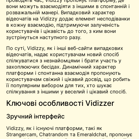
проводять час, Vidizzy пропонує платформу, де
вони можуть взаємодіяти з іншими в спонтанній і
розважальній манері. Випадковий характер
відеочатів на Vidizzy додає елемент несподіванки
в кожну взаємодію, підтримуючи залученість
користувачів і цікавість до того, з ким вони
зустрінуться наступного разу.
По суті, Vidizzy, як і інші веб-сайти випадкових
відеочатів, надає користувачам новий спосіб
спілкуватися з незнайомцями і брати участь у
захоплюючих бесідах. Динамічний характер
платформи і спонтанна взаємодія пропонують
користувачам свіжий і цікавий досвід, що робить
її популярним вибором для тих, хто шукає
спілкування з іншими у веселий і цікавий спосіб.
Ключові особливості Vidizzer
Зручний інтерфейс
Vidizzy, як і існуючі платформи, такі як
Strangercam, Chatrandom та Emeraldchat, пропонує