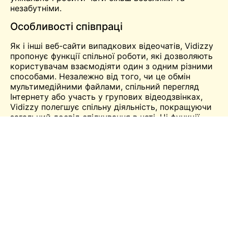
незабутніми.
Особливості співпраці
Як і інші веб-сайти випадкових відеочатів, Vidizzy
пропонує функції спільної роботи, які дозволяють
користувачам взаємодіяти один з одним різними
способами. Незалежно від того, чи це обмін
мультимедійними файлами, спільний перегляд
Інтернету або участь у групових відеодзвінках,
Vidizzy полегшує спільну діяльність, покращуючи
загальний досвід спілкування в чаті. Ці функції
заохочують користувачів глибше взаємодіяти
один з одним, сприяючи налагодженню зв'язків і
створенню відчуття спільності в рамках
платформи.
Продуктивність і надійність
Швидкість та ефективність
Коли мова йде про веб-сайти випадкових