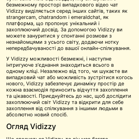
безмежному просторі випадкового відео
чат
Vidizzy виділяється серед інших сайтів, таких як
strangercam, chatrandom і emeraldchat, як
платформа, що пропонує унікальний і
захоплюючий досвід. За допомогою Vidizzy ви
можете зануритися у спонтанні розмови з
незнайомцями з усього світу, додаючи нотку
непередбачуваності до вашої онлайн-спілкування.
У Vidizzy можливості безмежні, і наступне
інтригуюче з'єднання знаходиться всього в
одному кліці. Незалежно від того, чи шукаєте ви
випадковий чат або можливість
зустрітися
когось
нового, Vidizzy забезпечує динаміку
простір
де
кожна взаємодія приносить відчуття захоплення
та цікавості. Приєднуйтесь до нас, щоб дослідити
захоплюючий світ Vidizzy та відкрити для себе
захоплення від спілкування з іншими людьми в
абсолютно новий спосіб.
Огляд Vidizzy
Що стосується Vidizzy, то він має багато