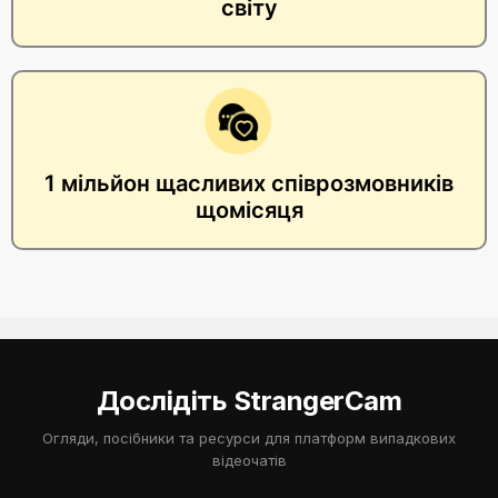
світу
1 мільйон щасливих співрозмовників
щомісяця
Дослідіть StrangerCam
Огляди, посібники та ресурси для платформ випадкових
відеочатів