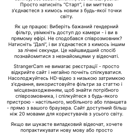
Просто натисніть “Старт”, і ви миттєво
з'єднаєтеся з кимось новим з будь-якої точки
світу.
Як це працює: Виберіть бажаний гендерний
фільтр, увімкніть доступ до камери - і ви в
прямому ефірі. Не сподобався співрозмовник?
Натисніть “Далі”, і ви з'єднаєтеся з кимось іншим
за лічені секунди. Це найшвидший спосіб
познайомитися з незнайомцями у відеочаті.
StrangerCam не вимагає реєстрації - просто
відкрийте сайт і негайно почніть спілкуватися.
Насолоджуйтесь HD-відео з низькою затримкою
з'єднання, використовуйте фільтри за статтю і
місцезнаходженням, щоб знайти потрібного
співрозмовника, і спілкуйтеся з будь-якого
пристрою - настільного, мобільного або планшета
- прямо з вашого браузера. Сайт доступний більш
ніж 20 мовами для користувачів з усього світу.
Якщо ви шукаєте випадковий відеочат, хочете
попрактикувати нову мову або просто