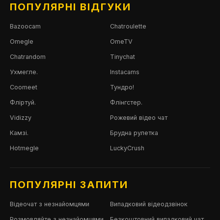
ПОПУЛЯРНІ ВІДГУКИ
Bazoocam
Chatroulette
Omegle
OmeTV
Chatrandom
Tinychat
Ухмегле.
Instacams
Coomeet
Тундро!
Фліртуй.
Флінгстер.
Vidizzy
Рожевий відео чат
Камзі.
Брудна рулетка
Hotmegle
LuckyCrush
ПОПУЛЯРНІ ЗАПИТИ
Відеочат з незнайомцями
Випадковий відеодзвінок
Розмовляйте з незнайомцями
Безкоштовний випадковий чат