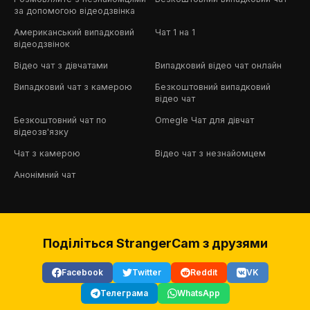
за допомогою відеодзвінка
Американський випадковий
Чат 1 на 1
відеодзвінок
Відео чат з дівчатами
Випадковий відео чат онлайн
Випадковий чат з камерою
Безкоштовний випадковий
відео чат
Безкоштовний чат по
Omegle Чат для дівчат
відеозв'язку
Чат з камерою
Відео чат з незнайомцем
Анонімний чат
Поділіться StrangerCam з друзями
Facebook
Twitter
Reddit
VK
Телеграма
WhatsApp