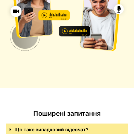
Поширені запитання
Що таке випадковий відеочат?