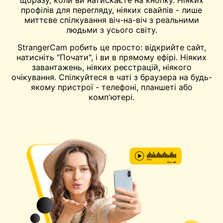
щоразу, коли ви натискаєте на кнопку. Ніяких
профілів для перегляду, ніяких свайпів - лише
миттєве спілкування віч-на-віч з реальними
людьми з усього світу.
StrangerCam робить це просто: відкрийте сайт,
натисніть "Почати", і ви в прямому ефірі. Ніяких
завантажень, ніяких реєстрацій, ніякого
очікування. Спілкуйтеся в чаті з браузера на будь-
якому пристрої - телефоні, планшеті або
комп'ютері.