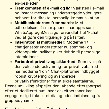
en-beskeder.
Fremkomsten af e-mail og IM:
Væksten i e-mail
og instant messaging understregede yderligere
behovet for direkte, personlig kommunikation.
Mobilbeskedernes fremmarch:
Med
udbredelsen af smartphones har apps som
WhatsApp og iMessage forvandlet 1 til 1-chat
ved at gøre den tilgængelig på farten.
Integration af multimedier:
Moderne 1 til 1-
chattjenester understøtter nu stemme- og
videoopkald, hvilket giver dybde til personlige
interaktioner.
Forbedret privatliv og sikkerhed:
Som svar på
den voksende bekymring for privatlivets fred
har moderne 1 on 1 Chat-platforme indbygget
robust kryptering og avancerede
privatlivsfunktioner for at sikre samtalerne.
Denne udvikling afspejler den løbende efterspørgsel
efter et dedikeret rum, hvor enkeltpersoner kan
engagere sig i fokuseret dialog uden indblanding fra
gruppedynamik.