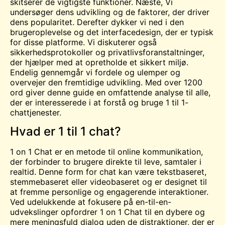
skitserer de vigtigste funktioner.
Næste
, Vi
undersøger dens udvikling og de faktorer, der driver
dens popularitet. Derefter dykker vi ned i den
brugeroplevelse og det interfacedesign, der er typisk
for disse platforme. Vi diskuterer også
sikkerhedsprotokoller og privatlivsforanstaltninger,
der hjælper med at opretholde et sikkert miljø.
Endelig gennemgår vi fordele og ulemper og
overvejer den fremtidige udvikling. Med over 1200
ord giver denne guide en omfattende analyse til alle,
der er interesserede i at forstå og bruge 1 til 1-
chattjenester.
Hvad er 1 til 1 chat?
1 on 1 Chat er en metode til online kommunikation,
der forbinder to brugere direkte til
leve
, samtaler i
realtid. Denne form for chat kan være tekstbaseret,
stemmebaseret eller videobaseret og er designet til
at fremme personlige og engagerende interaktioner.
Ved udelukkende at fokusere på en-til-en-
udvekslinger opfordrer 1 on 1 Chat til en dybere og
mere meningsfuld dialog uden de distraktioner, der er