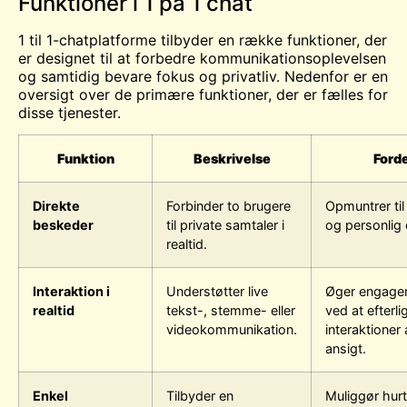
Funktioner i 1 på 1 chat
1 til 1-chatplatforme tilbyder en række funktioner, der
er designet til at forbedre kommunikationsoplevelsen
og samtidig bevare fokus og privatliv. Nedenfor er en
oversigt over de primære funktioner, der er fælles for
disse tjenester.
Funktion
Beskrivelse
Ford
Direkte
Forbinder to brugere
Opmuntrer til
beskeder
til private samtaler i
og personlig 
realtid.
Interaktion i
Understøtter live
Øger engage
realtid
tekst-, stemme- eller
ved at efterli
videokommunikation.
interaktioner a
ansigt.
Enkel
Tilbyder en
Muliggør hur