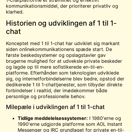
1-chatplatforme et strømlinet og effektivt
kommunikationsmiddel, der prioriterer privatliv og
klarhed.
Historien og udviklingen af 1 til 1-
chat
Konceptet med 1 til 1-chat har udviklet sig markant
siden onlinekommunikationens spæde start. De
første beskedsystemer og opslagstavler gav
brugerne mulighed for at udveksle private beskeder
og lagde op til mere sofistikerede en-til-en-
platforme. Efterhånden som teknologien udviklede
sig, og internetforbindelserne blev bedre, opstod der
dedikerede 1 til 1-chattjenester, som tilbyder direkte
forbindelser i realtid, der imødekommer både
personlige og professionelle behov.
Milepæle i udviklingen af 1 til 1-chat
Tidlige meddelelsessystemer:
I 1980'erne og
1990'erne udgjorde platforme som AOL Instant
Messenger og IRC grundlaget for private en-til-