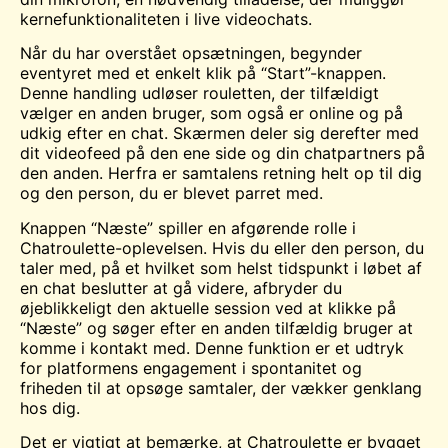
kernefunktionaliteten i live videochats.
Når du har overstået opsætningen, begynder
eventyret med et enkelt klik på “Start”-knappen.
Denne handling udløser rouletten, der tilfældigt
vælger en anden bruger, som også er online og på
udkig efter en chat. Skærmen deler sig derefter med
dit videofeed på den ene side og din chatpartners på
den anden. Herfra er samtalens retning helt op til dig
og den person, du er blevet parret med.
Knappen “Næste” spiller en afgørende rolle i
Chatroulette-oplevelsen. Hvis du eller den person, du
taler med, på et hvilket som helst tidspunkt i løbet af
en chat beslutter at gå videre, afbryder du
øjeblikkeligt den aktuelle session ved at klikke på
“Næste” og søger efter en anden tilfældig bruger at
komme i kontakt med. Denne funktion er et udtryk
for platformens engagement i spontanitet og
friheden til at opsøge samtaler, der vækker genklang
hos dig.
Det er vigtigt at bemærke, at Chatroulette er bygget