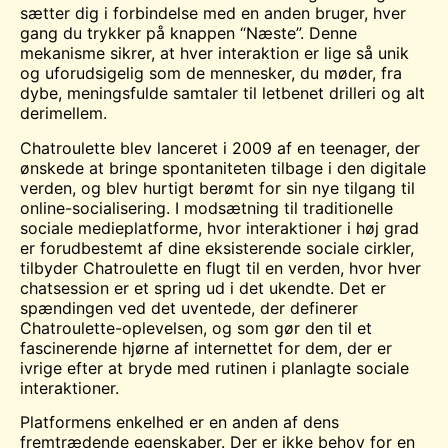
sætter dig i forbindelse med en anden bruger, hver
gang du trykker på knappen “Næste”. Denne
mekanisme sikrer, at hver interaktion er lige så unik
og uforudsigelig som de mennesker, du møder, fra
dybe, meningsfulde samtaler til letbenet drilleri og alt
derimellem.
Chatroulette blev lanceret i 2009 af en teenager, der
ønskede at bringe spontaniteten tilbage i den digitale
verden, og blev hurtigt berømt for sin nye tilgang til
online-socialisering. I modsætning til traditionelle
sociale medieplatforme, hvor interaktioner i høj grad
er forudbestemt af dine eksisterende sociale cirkler,
tilbyder Chatroulette en flugt til en verden, hvor hver
chatsession er et spring ud i det ukendte. Det er
spændingen ved det uventede, der definerer
Chatroulette-oplevelsen, og som gør den til et
fascinerende hjørne af internettet for dem, der er
ivrige efter at bryde med rutinen i planlagte sociale
interaktioner.
Platformens enkelhed er en anden af dens
fremtrædende egenskaber. Der er ikke behov for en