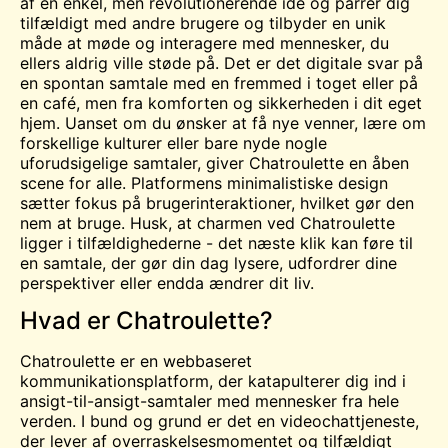
af en enkel, men revolutionerende idé og parrer dig
tilfældigt med andre brugere og tilbyder en unik
måde at møde og interagere med mennesker, du
ellers aldrig ville støde på. Det er det digitale svar på
en spontan samtale med en fremmed i toget eller på
en café, men fra komforten og sikkerheden i dit eget
hjem. Uanset om du ønsker at få nye venner, lære om
forskellige kulturer eller bare nyde nogle
uforudsigelige samtaler, giver Chatroulette en åben
scene for alle. Platformens minimalistiske design
sætter fokus på brugerinteraktioner, hvilket gør den
nem at bruge. Husk, at charmen ved Chatroulette
ligger i tilfældighederne - det næste klik kan føre til
en samtale, der gør din dag lysere, udfordrer dine
perspektiver eller endda ændrer dit liv.
Hvad er Chatroulette?
Chatroulette er en webbaseret
kommunikationsplatform, der katapulterer dig ind i
ansigt-til-ansigt-samtaler med mennesker fra hele
verden. I bund og grund er det en videochattjeneste,
der lever af overraskelsesmomentet og tilfældigt