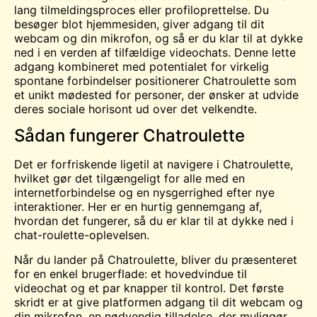
lang tilmeldingsproces eller profiloprettelse. Du
besøger blot hjemmesiden, giver adgang til dit
webcam og din mikrofon, og så er du klar til at dykke
ned i en verden af tilfældige videochats. Denne lette
adgang kombineret med potentialet for virkelig
spontane forbindelser positionerer Chatroulette som
et unikt mødested for personer, der ønsker at udvide
deres sociale horisont ud over det velkendte.
Sådan fungerer Chatroulette
Det er forfriskende ligetil at navigere i Chatroulette,
hvilket gør det tilgængeligt for alle med en
internetforbindelse og en nysgerrighed efter nye
interaktioner. Her er en hurtig gennemgang af,
hvordan det fungerer, så du er klar til at dykke ned i
chat-roulette-oplevelsen.
Når du lander på Chatroulette, bliver du præsenteret
for en enkel brugerflade: et hovedvindue til
videochat og et par knapper til kontrol. Det første
skridt er at give platformen adgang til dit webcam og
din mikrofon, en nødvendig tilladelse, der muliggør