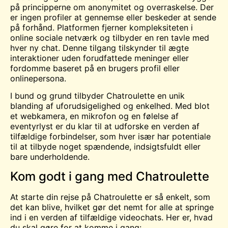
på principperne om anonymitet og overraskelse. Der
er ingen profiler at gennemse eller beskeder at sende
på forhånd. Platformen fjerner kompleksiteten i
online sociale netværk og tilbyder en ren tavle med
hver ny chat. Denne tilgang tilskynder til ægte
interaktioner uden forudfattede meninger eller
fordomme baseret på en brugers profil eller
onlinepersona.
I bund og grund tilbyder Chatroulette en unik
blanding af uforudsigelighed og enkelhed. Med blot
et webkamera, en mikrofon og en følelse af
eventyrlyst er du klar til at udforske en verden af
tilfældige forbindelser, som hver især har potentiale
til at tilbyde noget spændende, indsigtsfuldt eller
bare underholdende.
Kom godt i gang med Chatroulette
At starte din rejse på Chatroulette er så enkelt, som
det kan blive, hvilket gør det nemt for alle at springe
ind i en verden af tilfældige videochats. Her er, hvad
du skal gøre for at komme i gang: