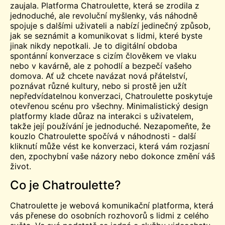
zaujala. Platforma Chatroulette, která se zrodila z
jednoduché, ale revoluční myšlenky, vás náhodně
spojuje s dalšími uživateli a nabízí jedinečný způsob,
jak se seznámit a komunikovat s lidmi, které byste
jinak nikdy nepotkali. Je to digitální obdoba
spontánní konverzace s cizím člověkem ve vlaku
nebo v kavárně, ale z pohodlí a bezpečí vašeho
domova. Ať už chcete navázat nová přátelství,
poznávat různé kultury, nebo si prostě jen užít
nepředvídatelnou konverzaci, Chatroulette poskytuje
otevřenou scénu pro všechny. Minimalistický design
platformy klade důraz na interakci s uživatelem,
takže její používání je jednoduché. Nezapomeňte, že
kouzlo Chatroulette spočívá v náhodnosti - další
kliknutí může vést ke konverzaci, která vám rozjasní
den, zpochybní vaše názory nebo dokonce změní váš
život.
Co je Chatroulette?
Chatroulette je webová komunikační platforma, která
vás přenese do osobních rozhovorů s lidmi z celého