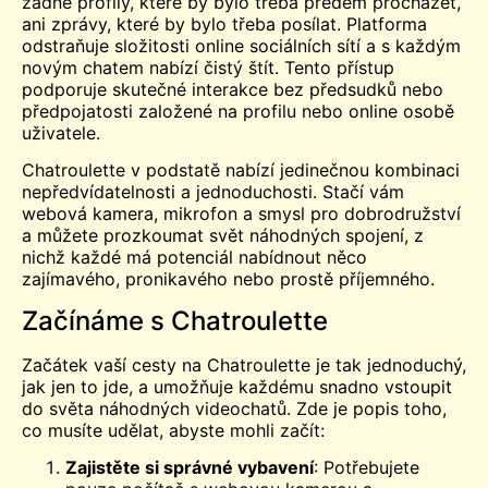
žádné profily, které by bylo třeba předem procházet,
ani zprávy, které by bylo třeba posílat. Platforma
odstraňuje složitosti online sociálních sítí a s každým
novým chatem nabízí čistý štít. Tento přístup
podporuje skutečné interakce bez předsudků nebo
předpojatosti založené na profilu nebo online osobě
uživatele.
Chatroulette v podstatě nabízí jedinečnou kombinaci
nepředvídatelnosti a jednoduchosti. Stačí vám
webová kamera, mikrofon a smysl pro dobrodružství
a můžete prozkoumat svět náhodných spojení, z
nichž každé má potenciál nabídnout něco
zajímavého, pronikavého nebo prostě příjemného.
Začínáme s Chatroulette
Začátek vaší cesty na Chatroulette je tak jednoduchý,
jak jen to jde, a umožňuje každému snadno vstoupit
do světa náhodných videochatů. Zde je popis toho,
co musíte udělat, abyste mohli začít:
Zajistěte si správné vybavení
: Potřebujete