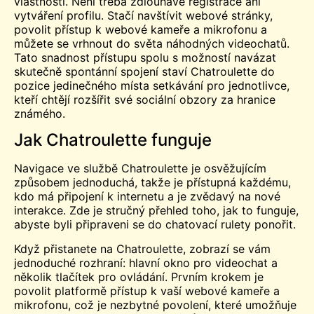
vlastností. Není třeba zdlouhavé registrace ani
vytváření profilu. Stačí navštívit webové stránky,
povolit přístup k webové kameře a mikrofonu a
můžete se vrhnout do světa náhodných videochatů.
Tato snadnost přístupu spolu s možností navázat
skutečně spontánní spojení staví Chatroulette do
pozice jedinečného místa setkávání pro jednotlivce,
kteří chtějí rozšířit své sociální obzory za hranice
známého.
Jak Chatroulette funguje
Navigace ve službě Chatroulette je osvěžujícím
způsobem jednoduchá, takže je přístupná každému,
kdo má připojení k internetu a je zvědavý na nové
interakce. Zde je stručný přehled toho, jak to funguje,
abyste byli připraveni se do chatovací rulety ponořit.
Když přistanete na Chatroulette, zobrazí se vám
jednoduché rozhraní: hlavní okno pro videochat a
několik tlačítek pro ovládání. Prvním krokem je
povolit platformě přístup k vaší webové kameře a
mikrofonu, což je nezbytné povolení, které umožňuje