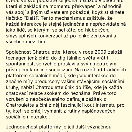
světa. Ve své podstatě se jedná o službu videochatu,
která si zakládá na momentu překvapení a náhodně
vás spojí s jiným uživatelem pokaždé, když stisknete
tlačítko “Další”. Tento mechanismus zajišťuje, že
každá interakce je stejně jedinečná a nepředvídatelná
jako lidé, se kterými se setkáte, od hlubokých,
smysluplných konverzací až po lehké žertování a
všechno mezi tím.
Společnost Chatroulette, kterou v roce 2009 založil
teenager, jenž chtěl do digitálního světa vrátit
spontánnost, se rychle proslavila svým neotřelým
přístupem k online socializaci. Na rozdíl od tradičních
platforem sociálních médií, kde jsou interakce do
značné míry předurčeny vašimi stávajícími sociálními
kruhy, nabízí Chatroulette únik do říše, kde je každá
chatovací relace skokem do neznáma. Právě toto
vzrušení z neočekávaného definuje zážitek z
Chatroulette a činí z něj fascinující kout internetu pro
ty, kteří se chtějí vymanit z rutiny naplánovaných
sociálních interakcí.
Jednoduchost platformy je její další význačnou