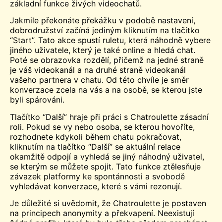
základní funkce živých videochatů.
Jakmile překonáte překážku v podobě nastavení,
dobrodružství začíná jediným kliknutím na tlačítko
“Start”. Tato akce spustí ruletu, která náhodně vybere
jiného uživatele, který je také online a hledá chat.
Poté se obrazovka rozdělí, přičemž na jedné straně
je váš videokanál a na druhé straně videokanál
vašeho partnera v chatu. Od této chvíle je směr
konverzace zcela na vás a na osobě, se kterou jste
byli spárováni.
Tlačítko “Další” hraje při práci s Chatroulette zásadní
roli. Pokud se vy nebo osoba, se kterou hovoříte,
rozhodnete kdykoli během chatu pokračovat,
kliknutím na tlačítko “Další” se aktuální relace
okamžitě odpojí a vyhledá se jiný náhodný uživatel,
se kterým se můžete spojit. Tato funkce ztělesňuje
závazek platformy ke spontánnosti a svobodě
vyhledávat konverzace, které s vámi rezonují.
Je důležité si uvědomit, že Chatroulette je postaven
na principech anonymity a překvapení. Neexistují