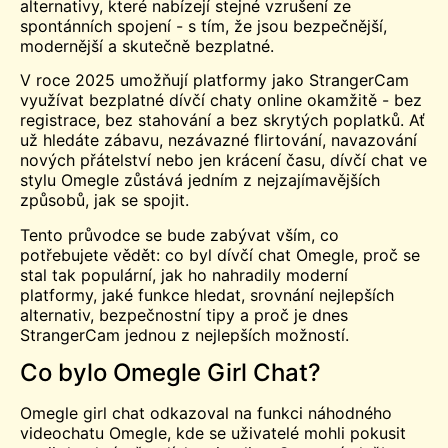
alternativy, které nabízejí stejné vzrušení ze
spontánních spojení - s tím, že jsou bezpečnější,
modernější a skutečně bezplatné.
V roce 2025 umožňují platformy jako StrangerCam
využívat bezplatné dívčí chaty online okamžitě - bez
registrace, bez stahování a bez skrytých poplatků. Ať
už hledáte zábavu, nezávazné flirtování, navazování
nových přátelství nebo jen krácení času, dívčí chat ve
stylu Omegle zůstává jedním z nejzajímavějších
způsobů, jak se spojit.
Tento průvodce se bude zabývat vším, co
potřebujete vědět: co byl dívčí chat Omegle, proč se
stal tak populární, jak ho nahradily moderní
platformy, jaké funkce hledat, srovnání nejlepších
alternativ, bezpečnostní tipy a proč je dnes
StrangerCam jednou z nejlepších možností.
Co bylo Omegle Girl Chat?
Omegle girl chat odkazoval na funkci náhodného
videochatu Omegle, kde se uživatelé mohli pokusit