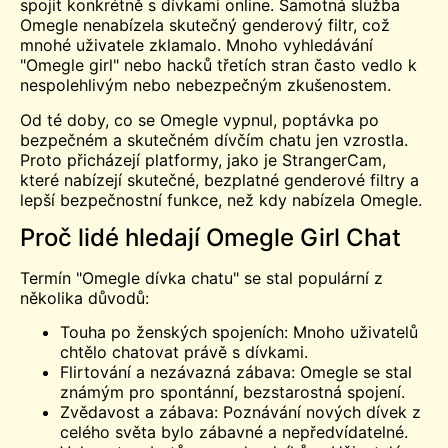
spojit konkrétně s dívkami online. Samotná služba
Omegle nenabízela skutečný genderový filtr, což
mnohé uživatele zklamalo. Mnoho vyhledávání
"Omegle girl" nebo hacků třetích stran často vedlo k
nespolehlivým nebo nebezpečným zkušenostem.
Od té doby, co se Omegle vypnul, poptávka po
bezpečném a skutečném dívčím chatu jen vzrostla.
Proto přicházejí platformy, jako je StrangerCam,
které nabízejí skutečné, bezplatné genderové filtry a
lepší bezpečnostní funkce, než kdy nabízela Omegle.
Proč lidé hledají Omegle Girl Chat
Termín "Omegle dívka chatu" se stal populární z
několika důvodů:
Touha po ženských spojeních: Mnoho uživatelů
chtělo chatovat právě s dívkami.
Flirtování a nezávazná zábava: Omegle se stal
známým pro spontánní, bezstarostná spojení.
Zvědavost a zábava: Poznávání nových dívek z
celého světa bylo zábavné a nepředvídatelné.