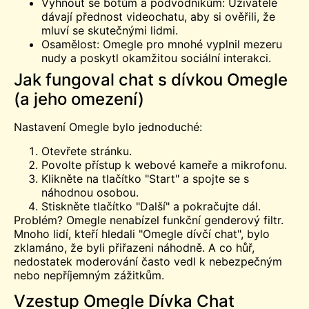
Vyhnout se botům a podvodníkům: Uživatelé
dávají přednost videochatu, aby si ověřili, že
mluví se skutečnými lidmi.
Osamělost: Omegle pro mnohé vyplnil mezeru
nudy a poskytl okamžitou sociální interakci.
Jak fungoval chat s dívkou Omegle
(a jeho omezení)
Nastavení Omegle bylo jednoduché:
Otevřete stránku.
Povolte přístup k webové kameře a mikrofonu.
Klikněte na tlačítko "Start" a spojte se s
náhodnou osobou.
Stiskněte tlačítko "Další" a pokračujte dál.
Problém? Omegle nenabízel funkční genderový filtr.
Mnoho lidí, kteří hledali "Omegle dívčí chat", bylo
zklamáno, že byli přiřazeni náhodně. A co hůř,
nedostatek moderování často vedl k nebezpečným
nebo nepříjemným zážitkům.
Vzestup Omegle Dívka Chat