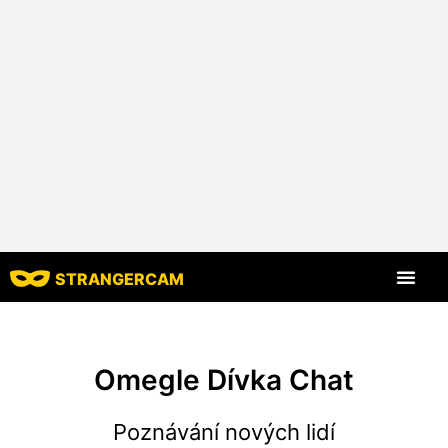
STRANGERCAM
Všechny recenze
Všechny funkce
Omegle Dívka Chat
Poznávání nových lidí