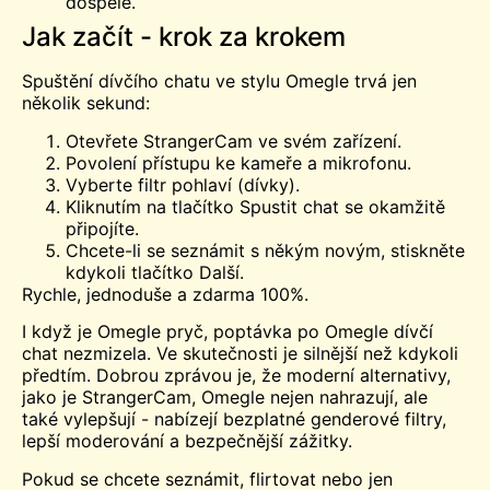
dospělé.
Jak začít - krok za krokem
Spuštění dívčího chatu ve stylu Omegle trvá jen
několik sekund:
Otevřete StrangerCam ve svém zařízení.
Povolení přístupu ke kameře a mikrofonu.
Vyberte filtr pohlaví (dívky).
Kliknutím na tlačítko Spustit chat se okamžitě
připojíte.
Chcete-li se seznámit s někým novým, stiskněte
kdykoli tlačítko Další.
Rychle, jednoduše a zdarma 100%.
I když je Omegle pryč, poptávka po Omegle dívčí
chat nezmizela. Ve skutečnosti je silnější než kdykoli
předtím. Dobrou zprávou je, že moderní alternativy,
jako je StrangerCam, Omegle nejen nahrazují, ale
také vylepšují - nabízejí bezplatné genderové filtry,
lepší moderování a bezpečnější zážitky.
Pokud se chcete seznámit, flirtovat nebo jen