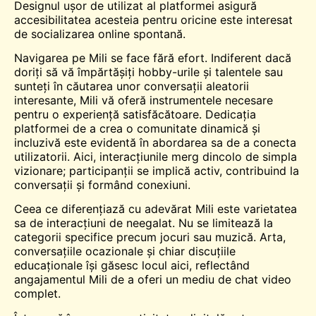
Designul ușor de utilizat al platformei asigură
accesibilitatea acesteia pentru oricine este interesat
de socializarea online spontană.
Navigarea pe Mili se face fără efort. Indiferent dacă
doriți să vă împărtășiți hobby-urile și talentele sau
sunteți în căutarea unor conversații aleatorii
interesante, Mili vă oferă instrumentele necesare
pentru o experiență satisfăcătoare. Dedicația
platformei de a crea o comunitate dinamică și
incluzivă este evidentă în abordarea sa de a conecta
utilizatorii. Aici, interacțiunile merg dincolo de simpla
vizionare; participanții se implică activ, contribuind la
conversații și formând conexiuni.
Ceea ce diferențiază cu adevărat Mili este varietatea
sa de interacțiuni de neegalat. Nu se limitează la
categorii specifice precum jocuri sau muzică. Arta,
conversațiile ocazionale și chiar discuțiile
educaționale își găsesc locul aici, reflectând
angajamentul Mili de a oferi un mediu de chat video
complet.