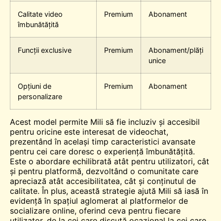
Calitate video
Premium
Abonament
îmbunătățită
Funcții exclusive
Premium
Abonament/plăți
unice
Opțiuni de
Premium
Abonament
personalizare
Acest model permite Mili să fie incluziv și accesibil
pentru oricine este interesat de videochat,
prezentând în același timp caracteristici avansate
pentru cei care doresc o experiență îmbunătățită.
Este o abordare echilibrată atât pentru utilizatori, cât
și pentru platformă, dezvoltând o comunitate care
apreciază atât accesibilitatea, cât și conținutul de
calitate. În plus, această strategie ajută Mili să iasă în
evidență în spațiul aglomerat al platformelor de
socializare online, oferind ceva pentru fiecare
utilizator, de la cei care discută ocazional la cei care