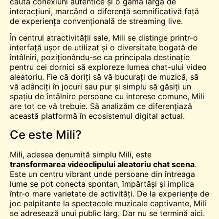
caută conexiuni autentice și o gamă largă de
interacțiuni, marcând o diferență semnificativă față
de experiența convențională de streaming live.
În centrul atractivității sale, Mili se distinge printr-o
interfață ușor de utilizat și o diversitate bogată de
întâlniri, poziționându-se ca principala destinație
pentru cei dornici să exploreze lumea chat-ului video
aleatoriu. Fie că doriți să vă bucurați de muzică, să
vă adânciți în jocuri sau pur și simplu să găsiți un
spațiu de
întâlnire
persoane cu interese comune, Mili
are tot ce vă trebuie. Să analizăm ce diferențiază
această platformă în ecosistemul digital actual.
Ce este Mili?
Mili, adesea denumită simplu Mili, este
transformarea videoclipului aleatoriu
chat
scena
.
Este un centru vibrant unde persoane din întreaga
lume se pot conecta spontan, împărtăși și implica
într-o mare varietate de activități. De la experiențe de
joc palpitante la spectacole muzicale captivante, Mili
se adresează unui public larg. Dar nu se termină aici.