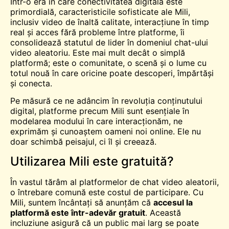
Într-o eră în care conectivitatea digitală este
primordială, caracteristicile sofisticate ale Mili,
inclusiv video de înaltă calitate, interacțiune în timp
real și acces fără probleme între platforme, îi
consolidează statutul de lider în domeniul chat-ului
video aleatoriu. Este mai mult decât o simplă
platformă; este o comunitate, o scenă și o lume cu
totul nouă în care oricine poate descoperi, împărtăși
și conecta.
Pe măsură ce ne adâncim în revoluția conținutului
digital, platforme precum Mili sunt esențiale în
modelarea modului în care interacționăm, ne
exprimăm și cunoaștem oameni noi online. Ele nu
doar schimbă peisajul, ci îl și creează.
Utilizarea Mili este gratuită?
În vastul tărâm al platformelor de chat video aleatorii,
o întrebare comună este costul de participare. Cu
Mili, suntem încântați să anunțăm că
accesul la
platformă este într-adevăr gratuit
. Această
incluziune asigură că un public mai larg se poate