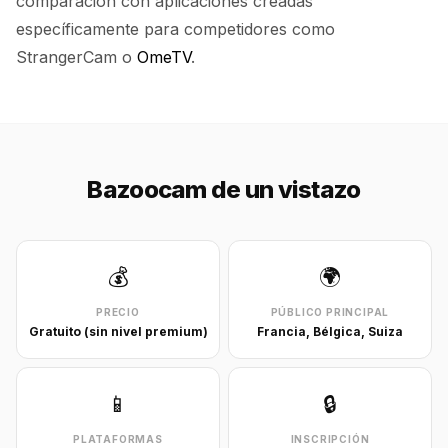
comparación con aplicaciones creadas
específicamente para competidores como
StrangerCam o
OmeTV
.
Bazoocam de un vistazo
💰
🌍
PRECIO
PÚBLICO PRINCIPAL
Gratuito (sin nivel premium)
Francia, Bélgica, Suiza
📱
🔒
PLATAFORMAS
INSCRIPCIÓN