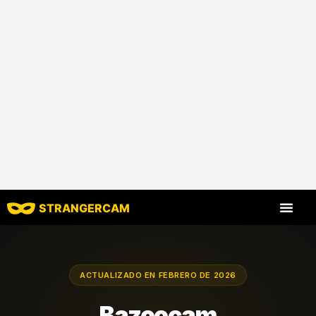
STRANGERCAM
Todos los comen
Todas las funcione
ACTUALIZADO EN FEBRERO DE 2026
Bazoocam