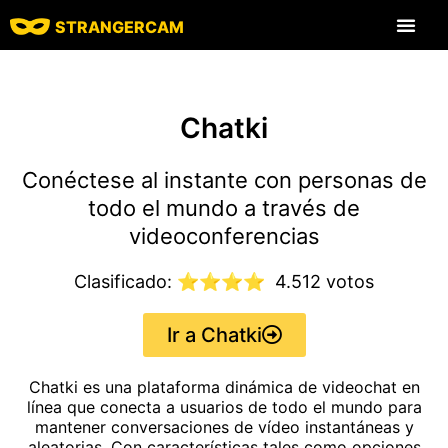
STRANGERCAM
Todas las funcione
Todos los comen
Sitios de chat
Chatki
Conéctese al instante con personas de
todo el mundo a través de
videoconferencias
Clasificado: ⭐⭐⭐⭐
4.512 votos
Ir a Chatki
Chatki es una plataforma dinámica de videochat en
línea que conecta a usuarios de todo el mundo para
mantener conversaciones de vídeo instantáneas y
aleatorias. Con características tales como opciones