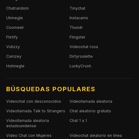
Chatrandom
Tinychat
Uhmegle
Instacams
Coomeet
Thundr
Flirtify
Flingster
Vidizzy
Videochat rosa
Camzey
Dirtyroulette
Hotmegle
LuckyCrush
BÚSQUEDAS POPULARES
Videochat con desconocidos
Videollamada aleatoria
Videollamada Talk to Strangers
Chat aleatorio gratuito
Videollamada aleatoria
Chat 1 a 1
estadounidense
Video Chat con Mujeres
Videochat aleatorio en línea