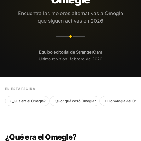
Encuentra las mejores alternativas a Omegle
que siguen activas en 2026
◆
Equipo editorial de StrangerCam
Última revisión: febrero de 2026
EN ESTA PÁGINA
¿Qué era el Omegle?
¿Por qué cerró Omegle?
Cronología del Omegl
¿Qué era el Omegle?