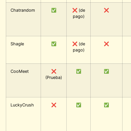
Chatrandom
✅
❌ (de
❌
pago)
Shagle
✅
❌ (de
❌
pago)
CooMeet
❌
✅
✅
(Prueba)
LuckyCrush
❌
✅
✅