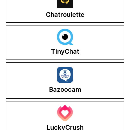
Chatroulette
TinyChat
Bazoocam
LuckyCrush