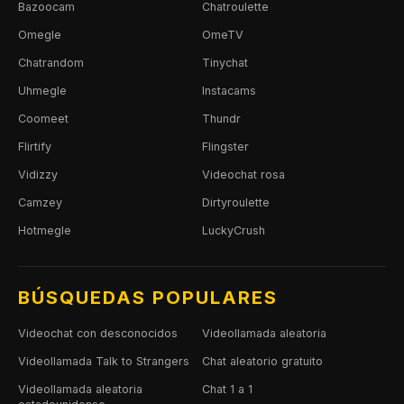
Bazoocam
Chatroulette
Omegle
OmeTV
Chatrandom
Tinychat
Uhmegle
Instacams
Coomeet
Thundr
Flirtify
Flingster
Vidizzy
Videochat rosa
Camzey
Dirtyroulette
Hotmegle
LuckyCrush
BÚSQUEDAS POPULARES
Videochat con desconocidos
Videollamada aleatoria
Videollamada Talk to Strangers
Chat aleatorio gratuito
Videollamada aleatoria
Chat 1 a 1