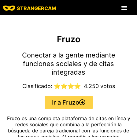
STRANGERCAM
Todas las funcione
Todos los comen
Sitios de chat
Fruzo
Conectar a la gente mediante
funciones sociales y de citas
integradas
Clasificado: ⭐⭐⭐⭐
4.250 votos
Ir a Fruzo
Fruzo es una completa plataforma de citas en línea y
redes sociales que combina a la perfección la
búsqueda de pareja tradicional con las funciones de
las redes sociales. Al permitir a los usuarios