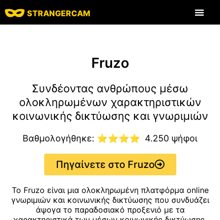
STRANGERCAM
Όλα τα χαρακ
Όλες οι κριτικές
Τοποθεσίες συνομι
Fruzo
Συνδέοντας ανθρώπους μέσω
ολοκληρωμένων χαρακτηριστικών
κοινωνικής δικτύωσης και γνωριμιών
Βαθμολογήθηκε: ⭐⭐⭐⭐
4.250 ψήφοι
Πηγαίνετε στο Fruzo
Το Fruzo είναι μια ολοκληρωμένη πλατφόρμα online
γνωριμιών και κοινωνικής δικτύωσης που συνδυάζει
άψογα το παραδοσιακό προξενιό με τα
χαρακτηριστικά των μέσων κοινωνικής δικτύωσης.