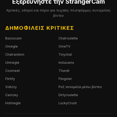
Εξερευνήστε την StrangerCam
Κριτικές, οδηγοί και πόροι για τυχαίες πλατφόρμες συνομιλίας
βίντεο
ΔΗΜΟΦΙΛΕΊΣ ΚΡΙΤΙΚΈΣ
Bazoocam
Chatroulette
Omegle
OmeTV
Chatrandom
Tinychat
Uhmegle
Instacams
Coomeet
Thundr
Flirtify
Flingster
Vidizzy
Ροζ συνομιλία μέσω βίντεο
Camzey
Dirtyroulette
Hotmegle
LuckyCrush