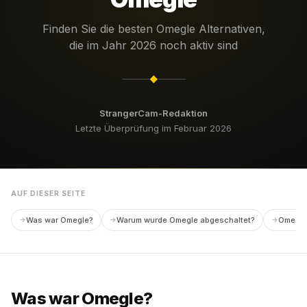
Finden Sie die besten Omegle Alternativen,
die im Jahr 2026 noch aktiv sind
◆
StrangerCam-Redaktion
Letzte Überprüfung im Februar 2026
AUF DIESER SEITE
Was war Omegle?
Warum wurde Omegle abgeschaltet?
Omegle 
Was war Omegle?