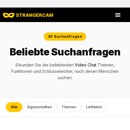
STRANGERCAM
Alle Bewert
Alle Merkmal
40 Suchanfragen
Beliebte Suchanfragen
Erkunden Sie die beliebtesten
Video
Chat
Themen,
Funktionen und Schlüsselwörter, nach denen Menschen
suchen.
Alle
Eigenschaften
Themen
Leitfäden