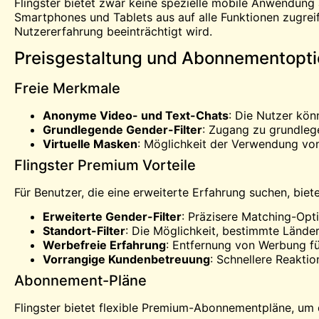
Flingster bietet zwar keine spezielle mobile Anwendung 
Smartphones und Tablets aus auf alle Funktionen zugrei
Nutzererfahrung beeinträchtigt wird.
Preisgestaltung und Abonnementopt
Freie Merkmale
Anonyme Video- und Text-Chats
: Die Nutzer kön
Grundlegende Gender-Filter
: Zugang zu grundleg
Virtuelle Masken
: Möglichkeit der Verwendung vo
Flingster Premium Vorteile
Für Benutzer, die eine erweiterte Erfahrung suchen, biet
Erweiterte Gender-Filter
: Präzisere Matching-Opt
Standort-Filter
: Die Möglichkeit, bestimmte Lände
Werbefreie Erfahrung
: Entfernung von Werbung f
Vorrangige Kundenbetreuung
: Schnellere Reakti
Abonnement-Pläne
Flingster bietet flexible Premium-Abonnementpläne, um 