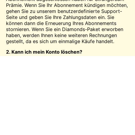
Prämie. Wenn Sie Ihr Abonnement kündigen möchten,
gehen Sie zu unserem
benutzerdefinierte Support-
Seite
und geben Sie Ihre Zahlungsdaten ein. Sie
können dann die Erneuerung Ihres Abonnements
stornieren. Wenn Sie ein Diamonds-Paket erworben
haben, werden Ihnen keine weiteren Rechnungen
gestellt, da es sich um einmalige Käufe handelt.
2. Kann ich mein Konto löschen?
Derzeit können Sie Ihr Konto nicht löschen, da wir
keine persönlichen Daten speichern. Wir arbeiten
kontinuierlich an der Verbesserung unserer Systeme
und planen, in Zukunft eine Option zur Profillöschung
einzubauen.
3. Kann ich entsperrt werden?
Sobald unser Überprüfungsteam bei
Strangercam.com einen Benutzer blockiert hat, ist die
Entscheidung endgültig und eine Aufhebung der
Blockierung kann nicht beantragt werden.