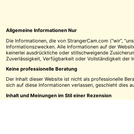
Allgemeine Informationen
Nur
Die Informationen, die von
StrangerCam
.com (“wir”, “un
Informationszwecken. Alle Informationen auf der Websi
keinerlei ausdrückliche oder stillschweigende Zusicherun
Zuverlässigkeit, Verfügbarkeit oder Vollständigkeit der 
Keine professionelle Beratung
Der Inhalt dieser Website ist nicht als professionelle B
sich auf diese Informationen verlassen, geschieht dies au
Inhalt und Meinungen im Stil einer Rezension
StrangerCam.com ist eine Website im Stil einer Rezensio
offizielle Politik oder Position einer anderen Organisat
eigenen Recherchen, persönlichen Erfahrungen und/oder
Partnerlinks und Einnahmen