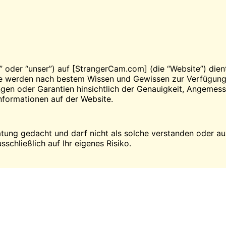
s” oder “unser”) auf [StrangerCam.com] (die “Website”) dien
te werden nach bestem Wissen und Gewissen zur Verfügung 
gen oder Garantien hinsichtlich der Genauigkeit, Angemesse
Informationen auf der Website.
eratung gedacht und darf nicht als solche verstanden oder 
sschließlich auf Ihr eigenes Risiko.
n. Alle Ansichten oder Meinungen sind die der Autoren und 
ion, Firma oder Person wider. Produkt- und Dienstleistungskr
 Nutzerfeedback und sollten als solche betrachtet werden.