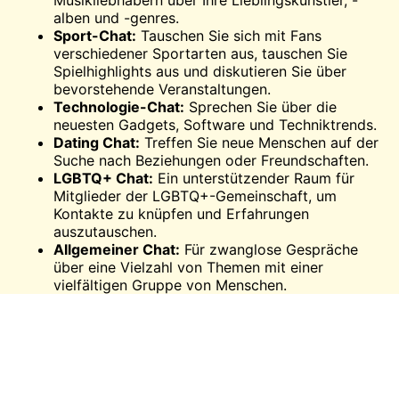
Musikliebhabern über Ihre Lieblingskünstler, -
alben und -genres.
Sport-Chat:
Tauschen Sie sich mit Fans
verschiedener Sportarten aus, tauschen Sie
Spielhighlights aus und diskutieren Sie über
bevorstehende Veranstaltungen.
Technologie-Chat:
Sprechen Sie über die
neuesten Gadgets, Software und Techniktrends.
Dating Chat:
Treffen Sie
neue Menschen auf der
Suche nach Beziehungen oder Freundschaften.
LGBTQ+ Chat:
Ein unterstützender Raum für
Mitglieder der LGBTQ+-Gemeinschaft, um
Kontakte zu knüpfen und Erfahrungen
auszutauschen.
Allgemeiner Chat:
Für zwanglose Gespräche
über eine Vielzahl von Themen mit einer
vielfältigen Gruppe von Menschen.
Andere interessenbasierte Räume:
Einschließlich, aber nicht beschränkt auf
Videospiele-Chat, Anime-Chat und mehr.
Tipps für die optimale Nutzung von