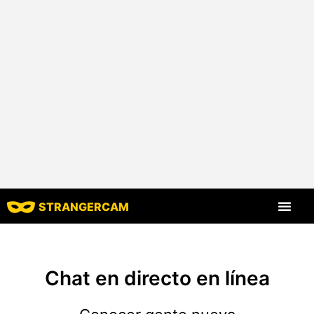
STRANGERCAM
Todos los comen
Todas las funcione
Chat en directo en línea