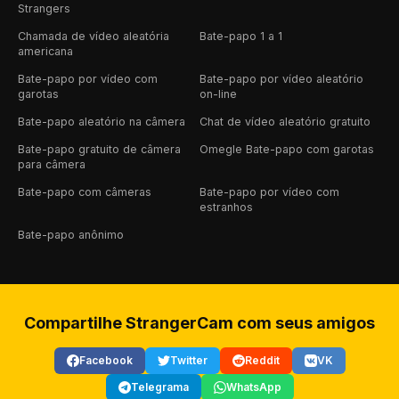
Strangers
Chamada de vídeo aleatória
Bate-papo 1 a 1
americana
Bate-papo por vídeo com
Bate-papo por vídeo aleatório
garotas
on-line
Bate-papo aleatório na câmera
Chat de vídeo aleatório gratuito
Bate-papo gratuito de câmera
Omegle Bate-papo com garotas
para câmera
Bate-papo com câmeras
Bate-papo por vídeo com
estranhos
Bate-papo anônimo
Compartilhe StrangerCam com seus amigos
Facebook
Twitter
Reddit
VK
Telegrama
WhatsApp