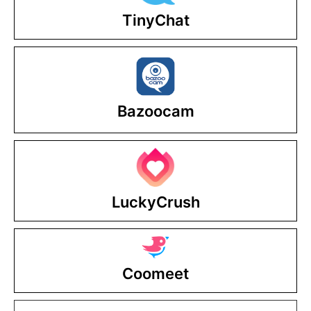
TinyChat
Bazoocam
LuckyCrush
Coomeet