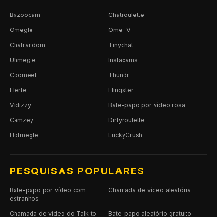
Bazoocam
Chatroulette
Omegle
OmeTV
Chatrandom
Tinychat
Uhmegle
Instacams
Coomeet
Thundr
Flerte
Flingster
Vidizzy
Bate-papo por vídeo rosa
Camzey
Dirtyroulette
Hotmegle
LuckyCrush
PESQUISAS POPULARES
Bate-papo por vídeo com
Chamada de vídeo aleatória
estranhos
Chamada de vídeo do Talk to
Bate-papo aleatório gratuito