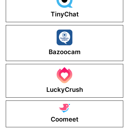
TinyChat
Bazoocam
LuckyCrush
Coomeet