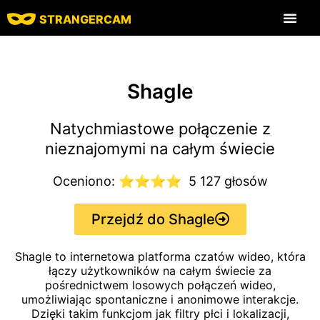
STRANGERCAM
Strona główna
Wszystkie funkcje
Wszystkie recenzje
Strony czatu
Shagle
Natychmiastowe połączenie z
nieznajomymi na całym świecie
Oceniono: ⭐⭐⭐⭐
5 127 głosów
Przejdź do Shagle
Shagle to internetowa platforma czatów wideo, która
łączy użytkowników na całym świecie za
pośrednictwem losowych połączeń wideo,
umożliwiając spontaniczne i anonimowe interakcje.
Dzięki takim funkcjom jak filtry płci i lokalizacji,