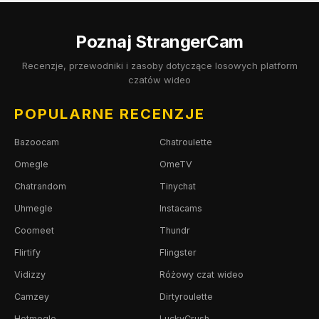
Poznaj StrangerCam
Recenzje, przewodniki i zasoby dotyczące losowych platform
czatów wideo
POPULARNE RECENZJE
Bazoocam
Chatroulette
Omegle
OmeTV
Chatrandom
Tinychat
Uhmegle
Instacams
Coomeet
Thundr
Flirtify
Flingster
Vidizzy
Różowy czat wideo
Camzey
Dirtyroulette
Hotmegle
LuckyCrush