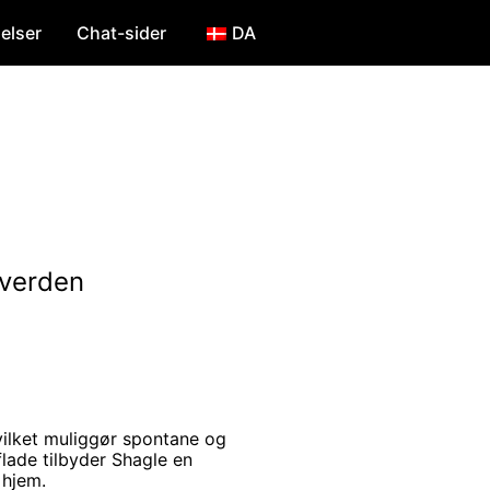
elser
Chat-sider
DA
 verden
vilket muliggør spontane og
lade tilbyder Shagle en
 hjem.