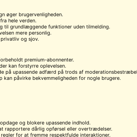
sign øger brugervenligheden.
fra hele verden.
 til grundlæggende funktioner uden tilmelding.
evelsen mere personlig.
privatliv og sjov.
r forbeholdt premium-abonnenter.
der kan forstyrre oplevelsen.
øde på upassende adfærd på trods af moderationsbestræbel
p kan påvirke bekvemmeligheden for nogle brugere.
at opdage og blokere upassende indhold.
t rapportere dårlig opførsel eller overtrædelser.
re regler for at fremme respektfulde interaktioner.