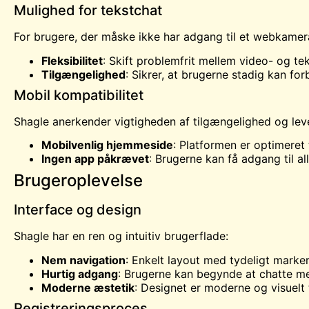
Mulighed for tekstchat
For brugere, der måske ikke har adgang til et webkamera
Fleksibilitet
: Skift problemfrit mellem video- og te
Tilgængelighed
: Sikrer, at brugerne stadig kan f
Mobil kompatibilitet
Shagle anerkender vigtigheden af tilgængelighed og leve
Mobilvenlig hjemmeside
: Platformen er optimeret
Ingen app påkrævet
: Brugerne kan få adgang til a
Brugeroplevelse
Interface og design
Shagle har en ren og intuitiv brugerflade:
Nem navigation
: Enkelt layout med tydeligt marker
Hurtig adgang
: Brugerne kan begynde at chatte med
Moderne æstetik
: Designet er moderne og visuelt t
Registreringsproces