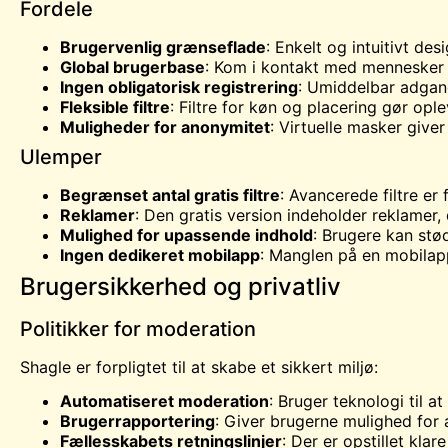
Fordele
Brugervenlig grænseflade
: Enkelt og intuitivt de
Global brugerbase
: Kom i kontakt med mennesker 
Ingen obligatorisk registrering
: Umiddelbar adgang
Fleksible filtre
: Filtre for køn og placering gør opl
Muligheder for anonymitet
: Virtuelle masker giver 
Ulemper
Begrænset antal gratis filtre
: Avancerede filtre e
Reklamer
: Den gratis version indeholder reklamer, 
Mulighed for upassende indhold
: Brugere kan st
Ingen dedikeret mobilapp
: Manglen på en mobilap
Brugersikkerhed og privatliv
Politikker for moderation
Shagle er forpligtet til at skabe et sikkert miljø:
Automatiseret moderation
: Bruger teknologi til 
Brugerrapportering
: Giver brugerne mulighed for a
Fællesskabets retningslinjer
: Der er opstillet kla