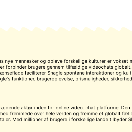
es
nye mennesker og opleve forskellige kulturer er vokset 
er forbinder brugere gennem tilfældige videochats globalt
ænseflade faciliterer Shagle spontane interaktioner og kultur
e's funktioner, brugeroplevelse, prismuligheder, sikkerhed
trædende aktør inden for online video.
chat
platforme. Den b
 med fremmede over hele verden og fremme et globalt fæll
ler. Med millioner af brugere i forskellige lande tilbyder 