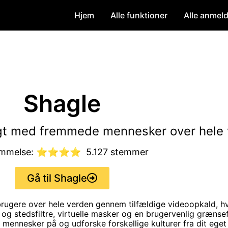
Hjem
Alle funktioner
Alle anmeld
Shagle
ligt med fremmede mennesker over hele
ømmelse: ⭐⭐⭐⭐
5.127 stemmer
Gå til Shagle
 brugere over hele verden gennem tilfældige videoopkald, h
g stedsfiltre, virtuelle masker og en brugervenlig grænsef
nnesker på og udforske forskellige kulturer fra dit eget