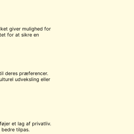
lket giver mulighed for
t for at sikre en
il deres præferencer.
lturel udveksling eller
jer et lag af privatliv.
bedre tilpas.