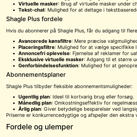
Virtuelle masker
: Brug af virtuelle masker under c
Tekst-chat
: Mulighed for at deltage i tekstbasered
Shagle Plus fordele
Hvis du abonnerer på Shagle Plus, får du adgang til flere
Avancerede kønsfiltre
: Mere præcise valgmulighed
Placeringsfiltre
: Mulighed for at vælge specifikke l
Annoncefri oplevelse
: Fjernelse af reklamer for ua
Eksklusive virtuelle masker
: Adgang til et større 
Genforbindelsesfunktion
: Mulighed for at genopre
Abonnementsplaner
Shagle Plus tilbyder fleksible abonnementsmuligheder:
Ugentlig plan
: Ideel til kortvarig brug eller forsøg.
Månedlig plan
: Omkostningseffektiv for regelmæss
Årlig plan
: Giver betydelige besparelser ved langs
Priserne er konkurrencedygtige og afspejler den ekstra
Fordele og ulemper