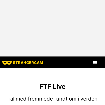
STRANGERCAM
Alle anmelde
Alle funktion
FTF Live
Tal med fremmede rundt om i verden