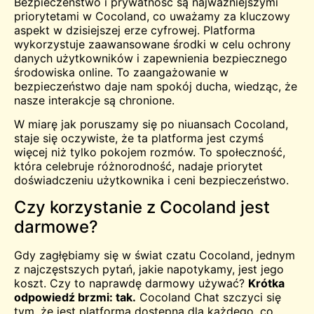
Bezpieczeństwo i prywatność są najważniejszymi
priorytetami w Cocoland, co uważamy za kluczowy
aspekt w dzisiejszej erze cyfrowej. Platforma
wykorzystuje zaawansowane środki w celu ochrony
danych użytkowników i zapewnienia bezpiecznego
środowiska online. To zaangażowanie w
bezpieczeństwo daje nam spokój ducha, wiedząc, że
nasze interakcje są chronione.
W miarę jak poruszamy się po niuansach Cocoland,
staje się oczywiste, że ta platforma jest czymś
więcej niż tylko pokojem rozmów. To społeczność,
która celebruje różnorodność, nadaje priorytet
doświadczeniu użytkownika i ceni bezpieczeństwo.
Czy korzystanie z Cocoland jest
darmowe?
Gdy zagłębiamy się w świat czatu Cocoland, jednym
z najczęstszych pytań, jakie napotykamy, jest jego
koszt. Czy to naprawdę
darmowy
używać?
Krótka
odpowiedź brzmi: tak.
Cocoland Chat szczyci się
tym, że jest platformą dostępną dla każdego, co